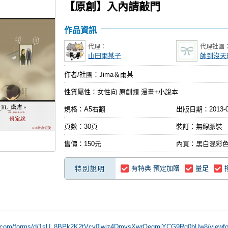
【原創】入內請敲門
作品資訊
代理：
代理社團
山田雨某子
帥到沒天
作者/社團：Jima＆雨某
性質屬性：女性向 原創類 漫畫+小說本
規格：A5右翻
出版日期：
2013-
頁數：30頁
裝訂：無線膠裝
售價：150元
內頁：黑白混彩
有特典 預定加贈
量足
特別說明
le.com/forms/d/1sU_8BPk2K2tVcy0lwiz4DmvsXwrOegmiYCG9Rq0bUw8/viewf