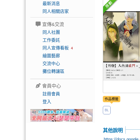
最新消息
同人相關店家
宣傳&交流
同人社團
工作委託
同人宣傳看板
4
繪圖藝廊
交流中心
攤位轉讓區
會員中心
註冊會員
作品標籤
登入
BL
其他說明
https://docs.goog