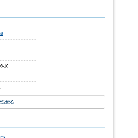
：
理
08-10
色
接受簽名
orm