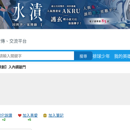
宣傳、交流平台
排球少年
我的英
搜尋
原創】入內請敲門
跟它說讚
加入喜愛
加入筆記
+2
+5