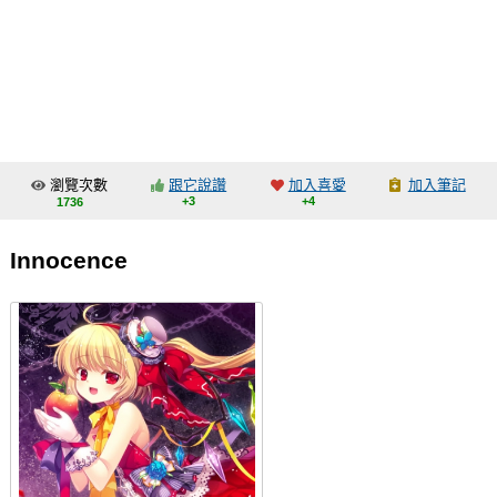
同人社團
工作委託
同人宣傳看板
繪圖藝廊
瀏覽次數
跟它說讚
加入喜愛
加入筆記
交流中心
+3
+4
1736
攤位轉讓區
Innocence
會員功能選單
會員中心
註冊會員
登入