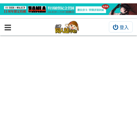
登入
BOOKY書集倉庫
同人作品
同人誌
同人周邊
同人數位作品
活動&消息
同人誌活動
最新消息
同人相關店家
宣傳&交流