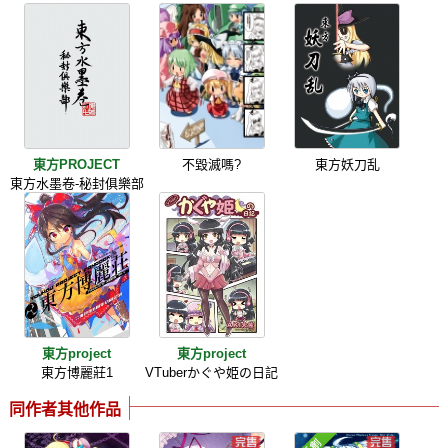
東方PROJECT
不毀滅嗎?
東方妖刀乱
東方水墨卷-秘封俱樂部
東方project
東方project
東方博麗莊1
VTuberかぐや姫の日記
同作者其他作品