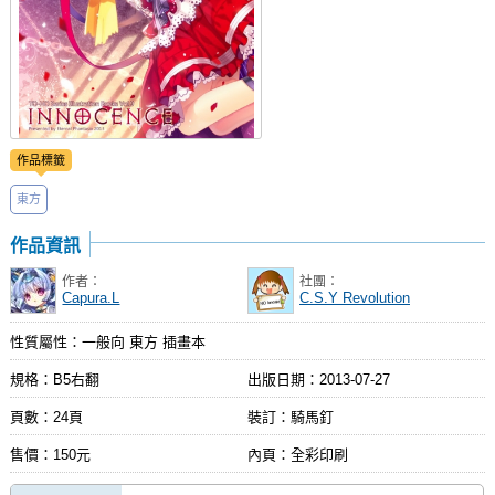
作品標籤
東方
作品資訊
作者：
社團：
Capura.L
C.S.Y Revolution
性質屬性：一般向 東方 插畫本
規格：B5右翻
出版日期：
2013-07-27
頁數：24頁
裝訂：騎馬釘
售價：150元
內頁：全彩印刷