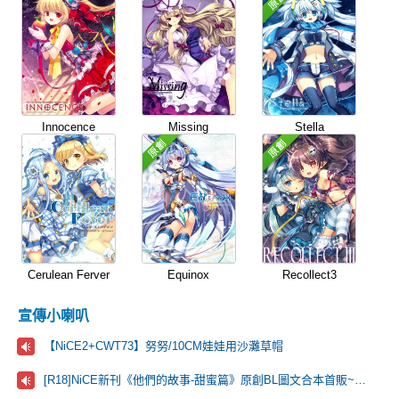
Innocence
Missing
Stella
Cerulean Ferver
Equinox
Recollect3
宣傳小喇叭
【NiCE2+CWT73】努努/10CM娃娃用沙灘草帽
[R18]NiCE新刊《他們的故事-甜蜜篇》原創BL圖文合本首販~歡迎來看看！