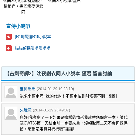
衣同人小說本-從別後，
衣同人小說本-望君
憶相逢，幾回魂夢與君
同
宣傳小喇叭
[R18]喬迪R18小說本
貓貓偵探喵嗚喵嗚嗚
【古劍奇譚2】沈夜謝衣同人小說本-望君 留言討論
宝贝绵绵
(2014-01-29 19:23:19)
能求个预定吗~找的代购！不预定怕到时候买不到！谢谢
久我漾
(2014-01-29 23:49:37)
您好!我考慮了一下如果是這樣的情形我就替您保留一本，請代
購CWT36第一天結束前一定要來拿，沒領取第二天不會再做保
留，暱稱是用寶貝棉棉嗎?謝謝!