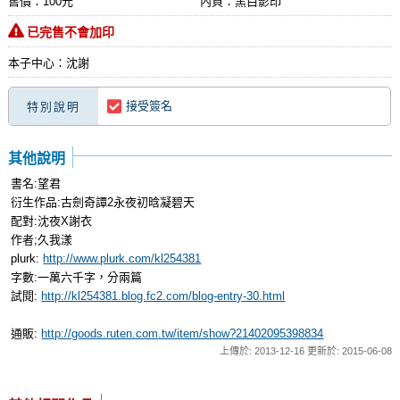
售價：100元
內頁：黑白影印
已完售不會加印
本子中心：沈謝
接受簽名
特別說明
其他說明
書名:望君
衍生作品:古劍奇譚2永夜初晗凝碧天
配對:沈夜X謝衣
作者;久我漾
plurk:
http://www.plurk.com/kl254381
字數:一萬六千字，分兩篇
試閱:
http://kl254381.blog.fc2.com/blog-entry-30.html
通販:
http://goods.ruten.com.tw/item/show?21402095398834
上傳於: 2013-12-16 更新於: 2015-06-08