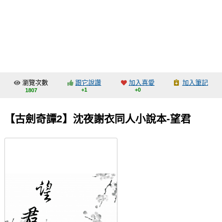
同人社團
工作委託
同人宣傳看板
繪圖藝廊
瀏覽次數
跟它說讚
加入喜愛
加入筆記
交流中心
+1
+0
1807
攤位轉讓區
【古劍奇譚2】沈夜謝衣同人小說本-望君
會員功能選單
會員中心
註冊會員
登入