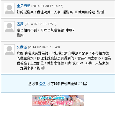
宝贝绵绵
(2014-01-30 16:14:57)
好的感谢亲！我注明第一天拿~谢谢亲~ID就用绵绵吧~谢谢~
香菇
(2014-02-03 18:17:20)
我也怕買不到，可以也幫我保留1本嗎?
謝謝
久我漾
(2014-02-04 21:53:49)
您好!這我就有點為難，當初我只開印量調查是為了不帶給寄攤
的攤主麻煩，照理來說應該是買得到的，實在不用太擔心，因為
我答應了上面那位，就替您保留，請同樣CWT36第一天結束前
一定要來拿，謝謝!
您必須
登入
才可以發表或回覆留言討論