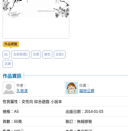
作品標籤
BL
古劍奇譚2
沈夜
謝衣
古劍2
沈謝
作品資訊
作者：
社團：
久我漾
貓咪公爵
性質屬性：女性向 綜合遊戲 小說本
規格：A5
出版日期：
2014-01-03
頁數：60頁
裝訂：無線膠裝