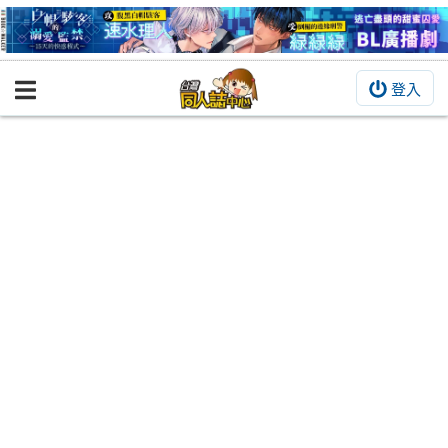
登入
BOOKY書集倉庫
同人作品
同人誌
同人周邊
同人數位作品
活動&消息
同人誌活動
最新消息
同人相關店家
宣傳&交流