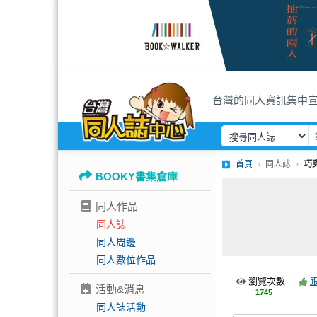
台灣的同人資訊集中
首頁
同人誌
巧克
BOOKY書集倉庫
同人作品
同人誌
同人周邊
同人數位作品
瀏覽次數
活動&消息
1745
同人誌活動