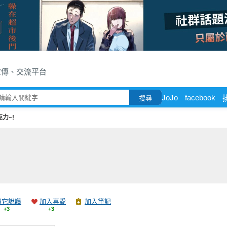
宣傳、交流平台
JoJo
facebook
搜尋
力~!
跟它說讚
加入喜愛
加入筆記
+3
+3