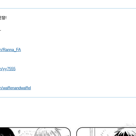
突發!
~
om/Ranna_FA
om/yy7555
m/waffenandwaffel