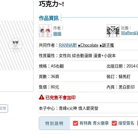
巧克力~!
作品資訊
作者：
社團：
Waffen&W
曉曉
共同作者：
RANNA肥
●Chocolate
●謎子罹
性質屬性：女性向 綜合動漫類 漫畫+小說本
規格：A5右翻
出版日期：
2014-
頁數：36頁
裝訂：騎馬釘
售價：80元
內頁：黑白影印
已完售不會加印
本子中心：青峰x火神 情人節突發
日常
有特典 青火徽章
接受簽名
特別說明