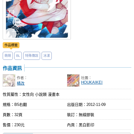
作品標籤
萌萌
BL
特殊傳說
冰漾
作品資訊
作者：
社團：
HOUKAIKEI
橘改
性質屬性：女性向 小說類 漫畫本
規格：B5右翻
出版日期：
2012-11-09
頁數：32頁
裝訂：無線膠裝
售價：230元
內頁：黑白影印