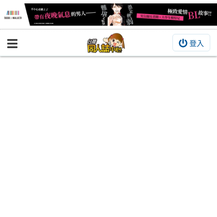
登入
BOOKY書集倉庫
同人作品
同人誌
同人周邊
同人數位作品
活動&消息
同人誌活動
最新消息
同人相關店家
宣傳&交流