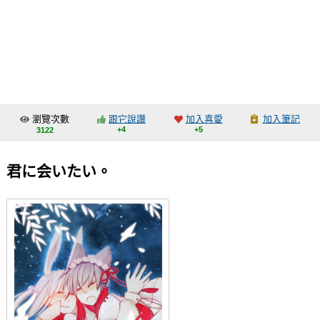
同人社團
工作委託
同人宣傳看板
繪圖藝廊
瀏覽次數
跟它說讚
加入喜愛
加入筆記
交流中心
+4
+5
3122
攤位轉讓區
君に会いたい。
會員功能選單
會員中心
註冊會員
登入