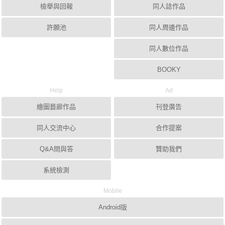
檢舉與回報
同人誌作品
許願池
同人周邊作品
同人數位作品
BOOKY
Help
Ad
繪圖藝廊作品
刊登廣告
同人交流中心
合作提案
Q&A問與答
贊助我們
系統檢測
Mobile
Android版