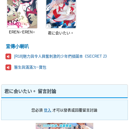
EREN♂EREN♀
君に会いたい。
宣傳小喇叭
[R18]魅力與令人興奮刺激的少年們插圖本《SECRET 2》
醫生與滿滿ㄉ~寶包
君に会いたい。 留言討論
您必須
登入
才可以發表或回覆留言討論