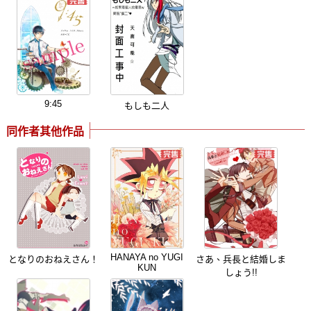
9:45
もしも二人
同作者其他作品
HANAYA no YUGI
となりのおねえさん！
さあ、兵長と結婚しま
KUN
しょう!!