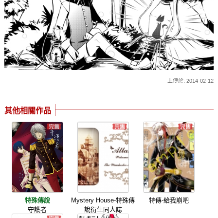
上傳於: 2014-02-12
其他相關作品
特殊傳說
Mystery House-特殊傳
特傳-給我崩吧
守護者
說衍生同人誌