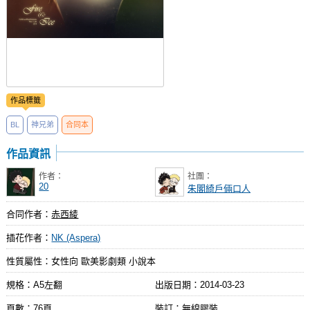
作品標籤
BL
神兄弟
合同本
作品資訊
作者：
社團：
20
朱閣綺戶倆口人
合同作者：
赤西綾
插花作者：
NK (Aspera)
性質屬性：女性向 歐美影劇類 小說本
規格：A5左翻
出版日期：
2014-03-23
頁數：76頁
裝訂：無線膠裝