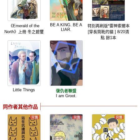
BE A KING. BE A
《Emerald of the
特別再刷版*雷神索爾本
LIAR.
North》上冊 冬之碧璽
[穿長筒靴的貓 ] 8/20清
點 餘1本
Little Things
復仇者聯盟
I am Groot.
同作者其他作品