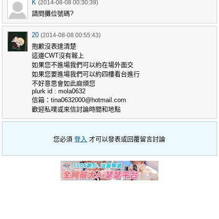
K
(2014-08-08 00:30:39)
請問攤位號碼?
20
(2014-08-08 00:55:43)
抱歉沒表達清楚
這邊CWT沒有報上
如果您不進場我們可以約在場外面交
如果您要進場我們可以約四樓看台進行
不好意思會如此麻煩您
plurk id : mola0632
信箱：
tina0632000@hotmail.com
歡迎私噗或來信討論時間和地點
您必須
登入
才可以發表或回覆留言討論