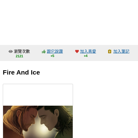
同人社團
工作委託
同人宣傳看板
繪圖藝廊
瀏覽次數
跟它說讚
加入喜愛
加入筆記
交流中心
+5
+4
2121
攤位轉讓區
Fire And Ice
會員功能選單
會員中心
註冊會員
登入