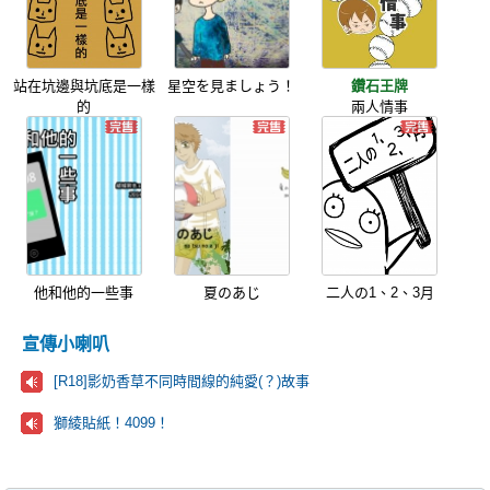
站在坑邊與坑底是一樣
星空を見ましょう！
鑽石王牌
的
兩人情事
他和他的一些事
夏のあじ
二人の1、2、3月
宣傳小喇叭
[R18]影奶香草不同時間線的純愛(？)故事
獅綾貼紙！4099！