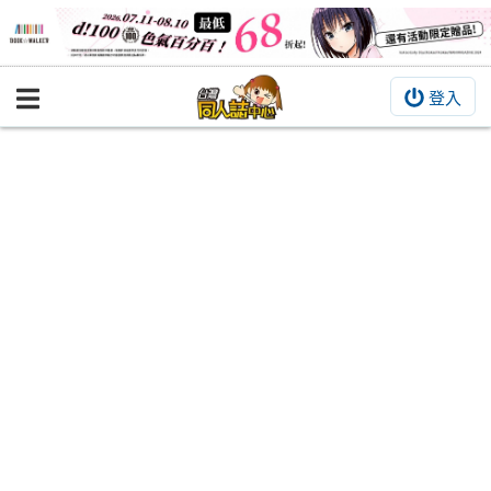
登入
BOOKY書集倉庫
同人作品
同人誌
同人周邊
同人數位作品
活動&消息
同人誌活動
最新消息
同人相關店家
宣傳&交流