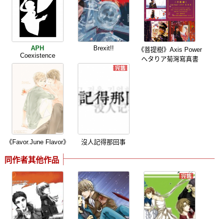
APH
Brexit!!
《菩提樹》Axis Power
Coexistence
へタりア菊灣寫真書
《Favor.June Flavor》
沒人記得那回事
同作者其他作品