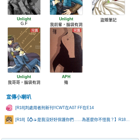
Unlight
Unlight
盜婚筆記
G.F
我前輩，腦袋有洞
Unlight
APH
我哥哥，腦袋有洞
殤
宣傳小喇叭
[R18]判處用者刑新刊!!CWT在A07 FF在E14
[R18]【💍🍙是我沒好好保護你們……為甚麼你不怪我？】R18乙棘《Poker Face》* 含本篇劇情