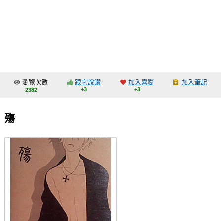
同人社團
工作委託
同人宣傳看板
繪圖藝廊
瀏覽次數
跟它說讚
加入喜愛
加入筆記
交流中心
+3
+3
2382
攤位轉讓區
殤
會員功能選單
會員中心
註冊會員
登入