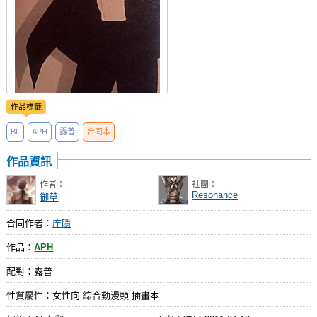
作品標籤
BL
APH
露普
合同本
作品資訊
作者：
社團：
Resonance
御草
合同作者：
庠隱
作品：
APH
配對：露普
性質屬性：女性向 綜合動漫類 插畫本