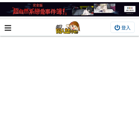
登入
BOOKY書集倉庫
同人作品
同人誌
同人周邊
同人數位作品
活動&消息
同人誌活動
最新消息
同人相關店家
宣傳&交流