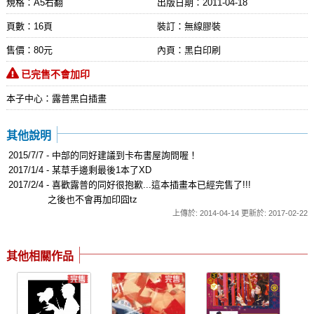
規格：A5右翻
出版日期：
2011-04-18
頁數：16頁
裝訂：無線膠裝
售價：80元
內頁：黑白印刷
已完售不會加印
本子中心：露普黑白插畫
其他說明
2015/7/7 - 中部的同好建議到卡布書屋詢問喔！
2017/1/4 - 某草手邊剩最後1本了XD
2017/2/4 - 喜歡露普的同好很抱歉...這本插畫本已經完售了!!!
之後也不會再加印囧tz
上傳於: 2014-04-14 更新於: 2017-02-22
其他相關作品