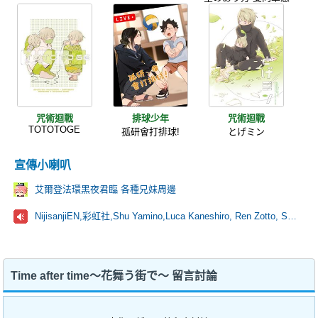
咒術迴戰
排球少年
咒術迴戰
TOTOTOGE
孤研會打排球!
とげミン
宣傳小喇叭
艾爾登法環黑夜君臨 各種兄妹周邊
NijisanjiEN,彩虹社,Shu Yamino,Luca Kaneshiro, Ren Zotto, Sonny Brisko, NOVA, にじさんじ
Time after time～花舞う街で～ 留言討論