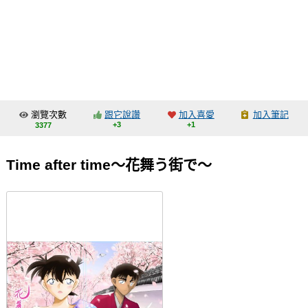
同人社團
工作委託
同人宣傳看板
繪圖藝廊
瀏覽次數
跟它說讚
加入喜愛
加入筆記
交流中心
+3
+1
3377
攤位轉讓區
Time after time～花舞う街で～
會員功能選單
會員中心
註冊會員
登入