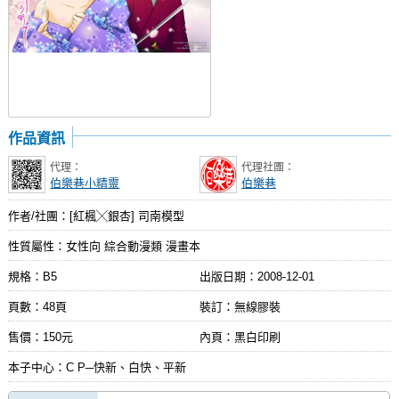
作品資訊
代理：
代理社團：
伯樂巷小精靈
伯樂巷
作者/社團：[紅楓╳銀杏] 司南模型
性質屬性：女性向 綜合動漫類 漫畫本
規格：B5
出版日期：
2008-12-01
頁數：48頁
裝訂：無線膠裝
售價：150元
內頁：黑白印刷
本子中心：C P─快新、白快、平新