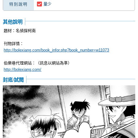
量少
特別說明
其他說明
題材：名偵探柯南
刊物詳情：
http://bolexiang.com/book_infor.php?book_number=w11073
伯樂巷代理網站：（訊息以網站為準）
http://bolexiang.com/
封底/試閱