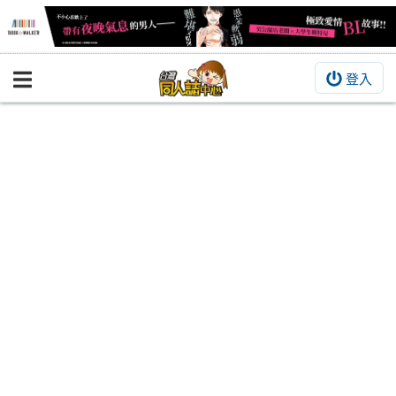
登入
BOOKY書集倉庫
同人作品
同人誌
同人周邊
同人數位作品
活動&消息
同人誌活動
最新消息
同人相關店家
宣傳&交流