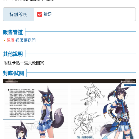
量足
特別說明
販售管道
通販傳送門
通販
其他說明
附送卡貼一張六款圖案
封底/試閱