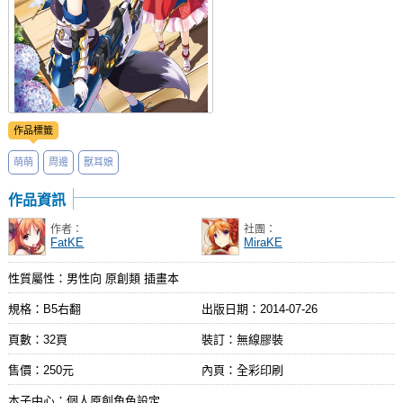
作品標籤
萌萌
周邊
獸耳娘
作品資訊
作者：
社團：
FatKE
MiraKE
性質屬性：男性向 原創類 插畫本
規格：B5右翻
出版日期：
2014-07-26
頁數：32頁
裝訂：無線膠裝
售價：250元
內頁：全彩印刷
本子中心：個人原創角色設定