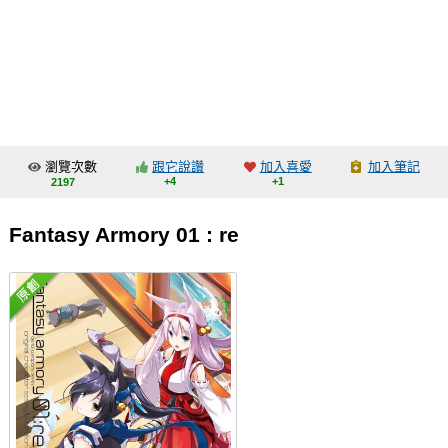
同人社團
工作委託
同人宣傳看板
繪圖藝廊
瀏覽次數
跟它說讚
加入喜愛
加入筆記
交流中心
+4
+1
2197
攤位轉讓區
Fantasy Armory 01 : re
會員功能選單
會員中心
註冊會員
登入