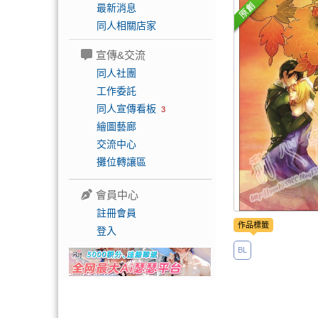
最新消息
同人相關店家
宣傳&交流
同人社團
工作委託
同人宣傳看板
3
繪圖藝廊
交流中心
攤位轉讓區
會員中心
註冊會員
作品標籤
登入
BL