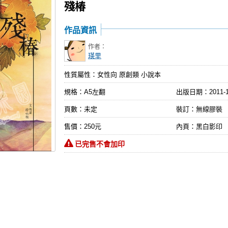
殘椿
作品資訊
作者：
瑛里
性質屬性：女性向 原創類 小說本
規格：A5左翻
出版日期：
2011-
頁數：未定
裝訂：無線膠裝
售價：250元
內頁：黑白影印
已完售不會加印