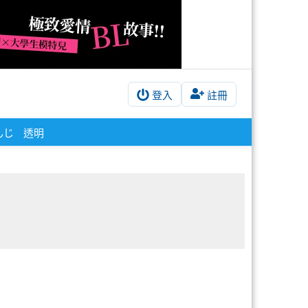
登入
註冊
んじ
透明