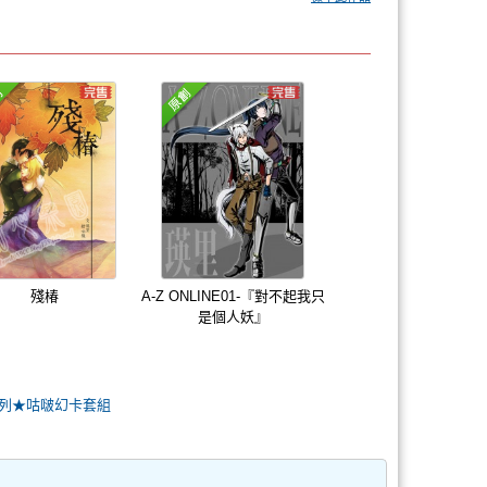
殘椿
A-Z ONLINE01-『對不起我只
是個人妖』
人系列★咕啵幻卡套組