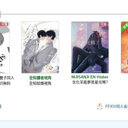
NIJISANJI EN Vtuber
! 葵雙子同人
全知讀者視角
生化羊能夢見星光嗎?
15無料
全知結婚視角
線
FFXIV同