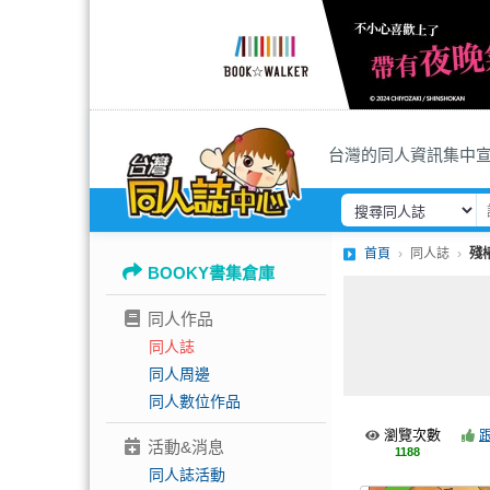
台灣的同人資訊集中
首頁
同人誌
殘
BOOKY書集倉庫
同人作品
同人誌
同人周邊
同人數位作品
瀏覽次數
活動&消息
1188
同人誌活動