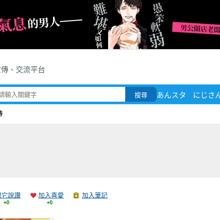
宣傳、交流平台
あんスタ
にじさ
搜尋
椿
跟它說讚
加入喜愛
加入筆記
+0
+0