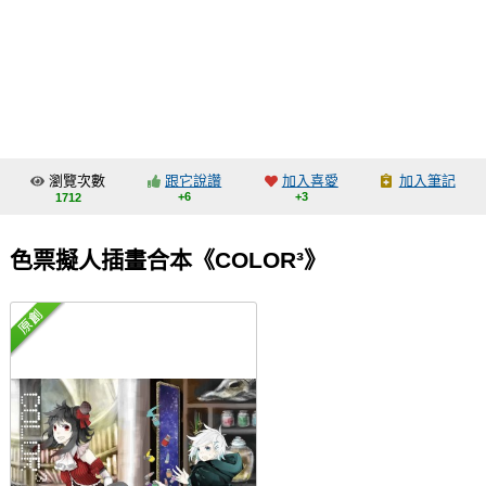
同人社團
工作委託
同人宣傳看板
繪圖藝廊
瀏覽次數
跟它說讚
加入喜愛
加入筆記
交流中心
+6
+3
1712
攤位轉讓區
色票擬人插畫合本《COLOR³》
會員功能選單
會員中心
註冊會員
登入