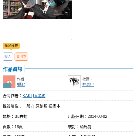
作品標籤
擬人
合同本
作品資訊
作者：
社團：
蝦泥
神馬!!!
合同作者：
KAKI
Li/黑狗
性質屬性：一般向 原創類 插畫本
規格：B5右翻
出版日期：
2014-08-02
頁數：16頁
裝訂：騎馬釘