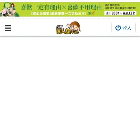
登入
BOOKY書集倉庫
同人作品
同人誌
同人周邊
同人數位作品
活動&消息
同人誌活動
最新消息
同人相關店家
宣傳&交流