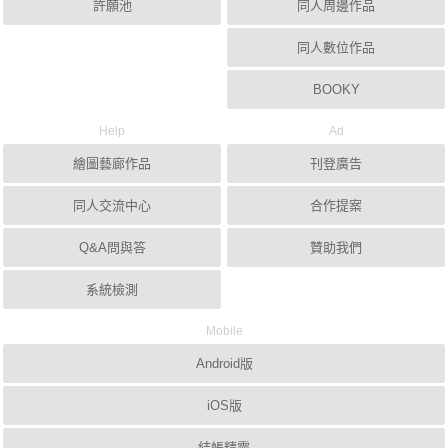
許願池
同人周邊作品
同人數位作品
BOOKY
Help
Ad
繪圖藝廊作品
刊登廣告
同人交流中心
合作提案
Q&A問與答
贊助我們
系統檢測
Mobile
Android版
iOS版
結帳精靈