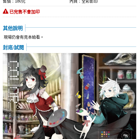
售價：180元
內頁：全彩影印
已完售不會加印
其他說明
現場仍會有見本給看。
封底/試閱