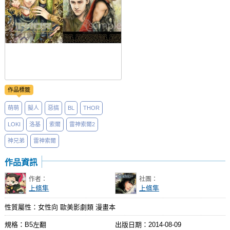
作品標籤
萌萌
擬人
惡搞
BL
THOR
LOKI
洛基
索爾
雷神索爾2
神兄弟
雷神索爾
作品資訊
作者：
社團：
上條隼
上條隼
性質屬性：女性向 歐美影劇類 漫畫本
規格：B5左翻
出版日期：
2014-08-09