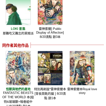
LOKI 影集
雷神索爾[:Public
Display of Affection]
那難吃又難忘的萊姆派
8/20清點 餘3本
同作者其他作品
怪獸與牠們的產地
特別再刷版*雷神索爾本
雷神索爾本Royal love
FANTASTIC BEASTS
story
[穿長筒靴的貓 ] 8/20清
OF THE WORLD 本(紐
點 餘1本
特&玻璃獸+暗巷組中