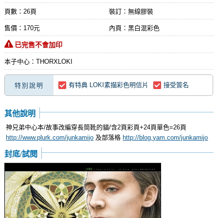
頁數：26頁
裝訂：無線膠裝
售價：170元
內頁：黑白混彩色
已完售不會加印
本子中心：THORXLOKI
有特典 LOKI素描彩色明信片
接受簽名
特別說明
其他說明
神兄弟中心本/故事改編穿長筒靴的貓/含2頁彩頁+24頁單色=26頁
http://www.plurk.com/junkamijo
及部落格
http://blog.yam.com/junkamijo
封底/試閱