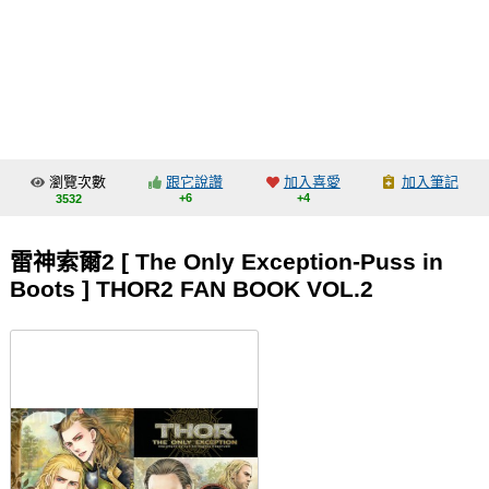
同人社團
工作委託
同人宣傳看板
繪圖藝廊
瀏覽次數
跟它說讚
加入喜愛
加入筆記
交流中心
+6
+4
3532
攤位轉讓區
雷神索爾2 [ The Only Exception-Puss in
會員功能選單
Boots ] THOR2 FAN BOOK VOL.2
會員中心
註冊會員
登入