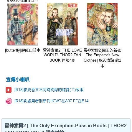
心)8/20清點 餘1本
[butterfly]腥紅山莊本
雷神索爾2 [THE LOVE
雷神索爾2[國王的新衣
WORLD] THOR2 FAN
The Emperor's New
BOOK 再版4刷
Clothes] 8/20清點 餘1
本
宣傳小喇叭
[R18]影奶香草不同時間線的純愛(？)故事
[R18]判處用者刑新刊!!CWT在A07 FF在E14
雷神索爾2 [ The Only Exception-Puss in Boots ] THOR2