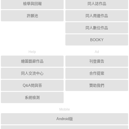
檢舉與回報
同人誌作品
許願池
同人周邊作品
同人數位作品
BOOKY
Help
Ad
繪圖藝廊作品
刊登廣告
同人交流中心
合作提案
Q&A問與答
贊助我們
系統檢測
Mobile
Android版