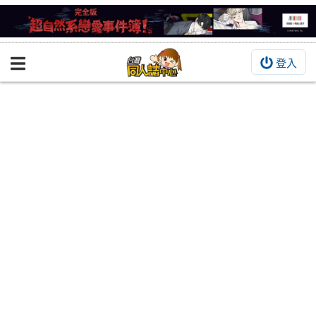
登入
BOOKY書集倉庫
同人作品
同人誌
同人周邊
同人數位作品
活動&消息
同人誌活動
最新消息
同人相關店家
宣傳&交流