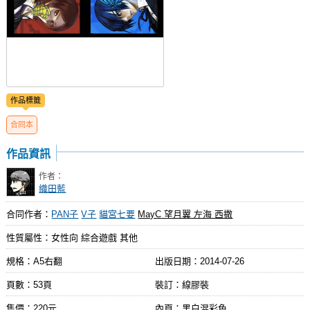
作品標籤
合同本
作品資訊
作者：
織田藍
合同作者：
PAN子
V子
貓宮七要
MayC 望月翼 左海 西撒
性質屬性：女性向 綜合遊戲 其他
規格：A5右翻
出版日期：
2014-07-26
頁數：53頁
裝訂：線膠裝
售價：220元
內頁：黑白混彩色