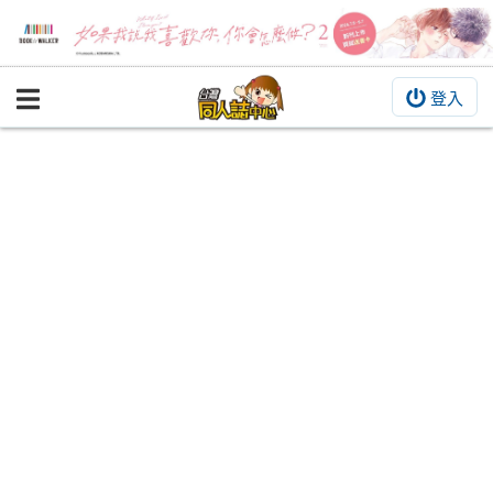
登入
BOOKY書集倉庫
同人作品
同人誌
同人周邊
同人數位作品
活動&消息
同人誌活動
最新消息
同人相關店家
宣傳&交流