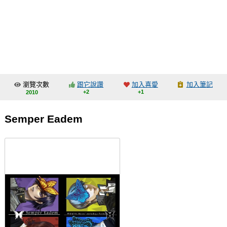
同人社團
工作委託
同人宣傳看板
繪圖藝廊
瀏覽次數
跟它說讚
加入喜愛
加入筆記
交流中心
+2
+1
2010
攤位轉讓區
Semper Eadem
會員功能選單
會員中心
註冊會員
登入