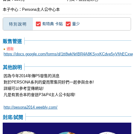
本子中心：Persona主人公中心本
有特典 卡貼
量少
特別說明
販售管道
通販
https://docs.google.com/forms/d/1tt8wkNrIBR4A8KSyxKCdve5yVfjhECxw
其他說明
因為今年2014年傳P5發售的消息
對於PERSONA系列的愛而聚集同好們一起參與合本!
詳細可以參考宣傳網站!
凡是有買合本的會送P3&P4主人公卡貼唷!
http://pesona2014.weebly.com/
封底/試閱