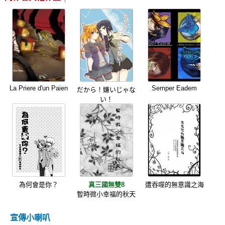
La Priere d'un Paien
Semper Eadem
だから！嫌いじゃな
い！
為何會是你？
真三國無雙8
遭吞噬的無意識之海
暫時微小幸福的秋天
宣傳小喇叭