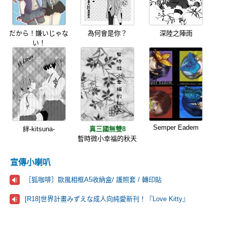
だから！嫌いじゃな
為何會是你？
深陸之陣雨
い！
Semper Eadem
絆-kitsuna-
真三國無雙8
暫時微小幸福的秋天
宣傳小喇叭
［狐咖啡］歐風相框A5收納盒/ 護照套 / 轉印貼
[R18]世界計畫みずえな成人向純愛新刊！『Love Kitty』