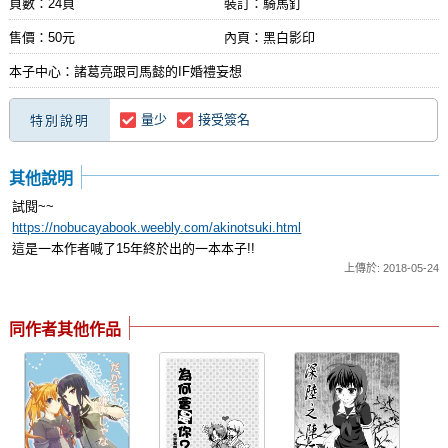
頁數：24頁
裝訂：騎馬釘
售價：50元
內頁：黑白影印
本子中心：諸葛亮跟司馬懿的IF婚禮妄想
量少
接受簽名
特別說明
其他說明
試閱~~
https://nobucayabook.weebly.com/akinotsuki.html
這是一本作者喊了15年終於出的一本本子!!
上傳於: 2018-05-24
同作者其他作品