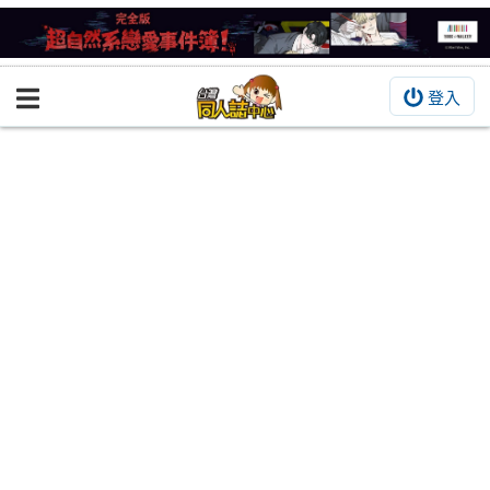
登入
BOOKY書集倉庫
同人作品
同人誌
同人周邊
同人數位作品
活動&消息
同人誌活動
最新消息
同人相關店家
宣傳&交流