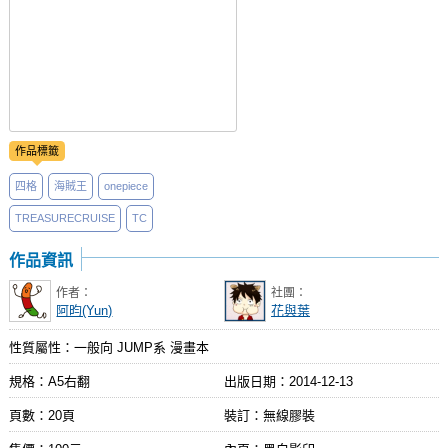
作品標籤
四格
海賊王
onepiece
TREASURECRUISE
TC
作品資訊
作者：
社團：
阿昀(Yun)
花與葉
性質屬性：一般向 JUMP系 漫畫本
規格：A5右翻
出版日期：
2014-12-13
頁數：20頁
裝訂：無線膠裝