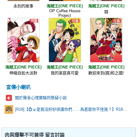
永別的故事
海賊王(ONE PIECE)
海賊王(ONE PIECE)
OP Coffee House
鬪
Project
海賊王(ONE PIECE)
海賊王(ONE PIECE)
海賊王(ONE PIECE)
伸縮自如大派對
我的家庭真可愛
歡迎來到(腐)和之國!
宣傳小喇叭
關於聲音心理實驗的懸疑小說
[R18]【💍🍙是我沒好好保護你們……為甚麼你不怪我？】R18乙棘《Poker Face》* 含本篇劇情
肉與爆擊不可兼得 留言討論