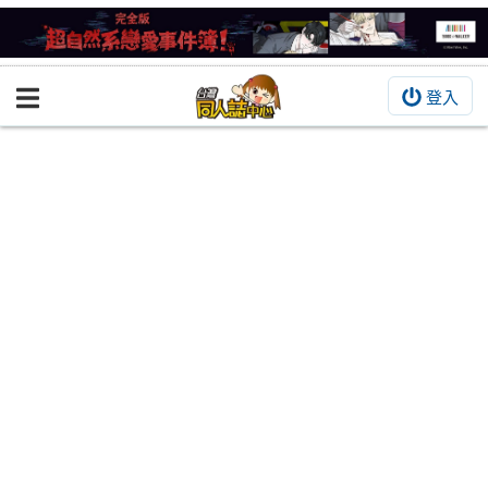
登入
BOOKY書集倉庫
同人作品
同人誌
同人周邊
同人數位作品
活動&消息
同人誌活動
最新消息
同人相關店家
宣傳&交流