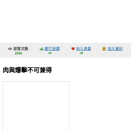
同人社團
工作委託
同人宣傳看板
繪圖藝廊
瀏覽次數
跟它說讚
加入喜愛
加入筆記
交流中心
+4
+5
2334
攤位轉讓區
肉與爆擊不可兼得
會員功能選單
會員中心
註冊會員
登入