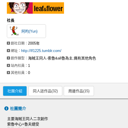
社長
阿昀(Yun)
2005年
創社日期：
http://lf1225.tumblr.com/
網址：
海賊王同人-索魯&all魯為主,偶有其他角色
創作類型：
1
站內社員：
0
其他社員：
社團介紹
同人誌作品(32)
周邊作品(15)
社團簡介
主要海賊王同人二次創作
索魯中心+魯夫總受