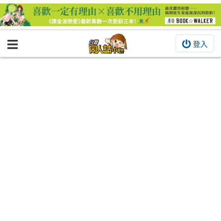
登入
BOOKY書集倉庫
同人作品
同人誌
同人周邊
同人數位作品
活動&消息
同人誌活動
最新消息
同人相關店家
宣傳&交流