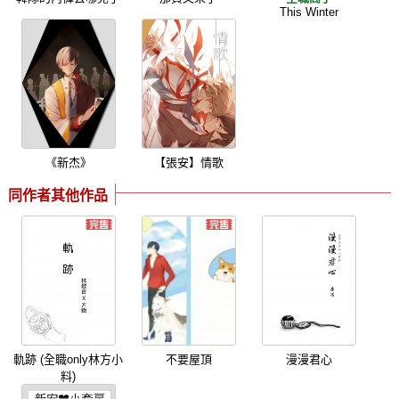
This Winter
《新杰》
【張安】情歌
同作者其他作品
軌跡 (全職only林方小
不要屋頂
漫漫君心
料)