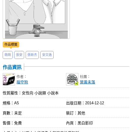
作品標籤
萌萌
張安
張新杰
安文逸
作品資訊
作者：
社團：
腦空狗
葉黃未落
性質屬性：女性向 小說類 小說本
規格：A5
出版日期：
2014-12-12
頁數：未定
裝訂：其他
售價：免費
內頁：黑白影印