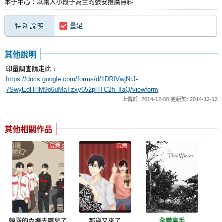
本子中心：以兩人小段子為主的張安推廣無料
量足
特別說明
其他說明
印量調查請走此 ↓
https://docs.google.com/forms/d/1DRIVwjNtJ-
7SwyEdHHM9o6uMaTzxy652pHTC2h_lIaQ/viewform
上傳於: 2014-12-08 更新於: 2014-12-12
其他相關作品
韓隊的內褲去哪兒了
那貨又來了
全職高手