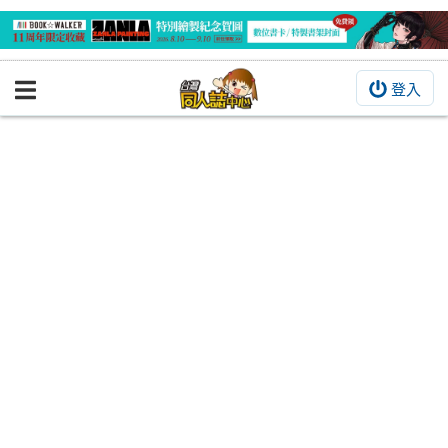
登入
BOOKY書集倉庫
同人作品
同人誌
同人周邊
同人數位作品
活動&消息
同人誌活動
最新消息
同人相關店家
宣傳&交流