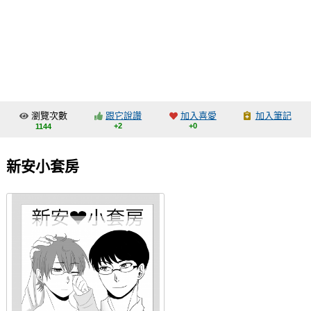
同人社團
工作委託
同人宣傳看板
繪圖藝廊
瀏覽次數
跟它說讚
加入喜愛
加入筆記
交流中心
+2
+0
1144
攤位轉讓區
新安小套房
會員功能選單
會員中心
註冊會員
登入