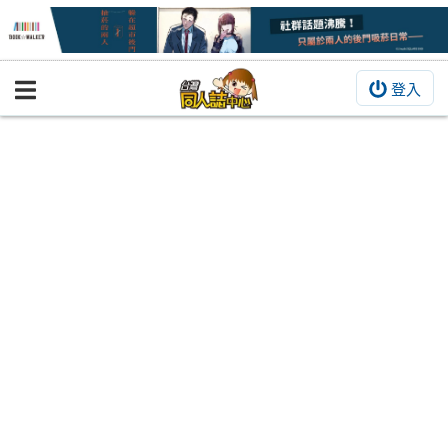
登入
BOOKY書集倉庫
同人作品
同人誌
同人周邊
同人數位作品
活動&消息
同人誌活動
最新消息
同人相關店家
宣傳&交流