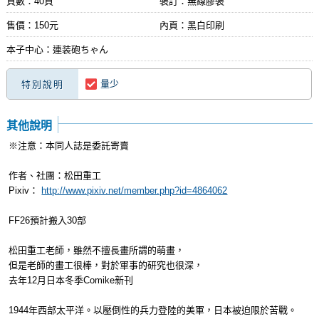
頁數：40頁
裝訂：無線膠裝
售價：150元
內頁：黑白印刷
本子中心：連装砲ちゃん
量少
特別說明
其他說明
※注意：本同人誌是委託寄賣
作者、社團：松田重工
Pixiv：
http://www.pixiv.net/member.php?id=4864062
FF26預計搬入30部
松田重工老師，雖然不擅長畫所謂的萌畫，
但是老師的畫工很棒，對於軍事的研究也很深，
去年12月日本冬季Comike新刊
1944年西部太平洋。以壓倒性的兵力登陸的美軍，日本被迫限於苦戰。