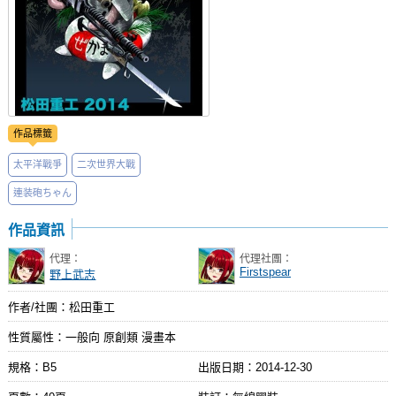
作品標籤
太平洋戰爭
二次世界大戰
連装砲ちゃん
作品資訊
代理：
代理社團：
Firstspear
野上武志
作者/社團：松田重工
性質屬性：一般向 原創類 漫畫本
規格：B5
出版日期：
2014-12-30