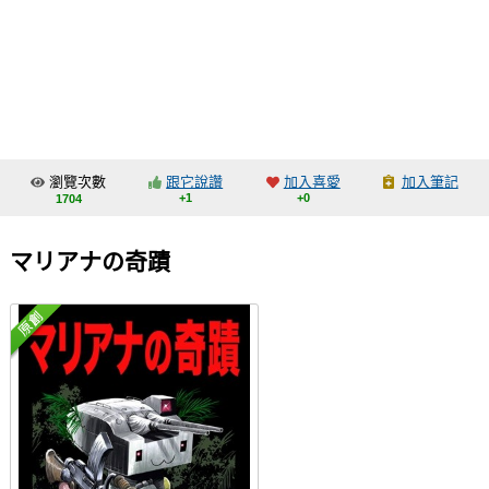
同人社團
工作委託
同人宣傳看板
繪圖藝廊
瀏覽次數
跟它說讚
加入喜愛
加入筆記
交流中心
+1
+0
1704
攤位轉讓區
マリアナの奇蹟
會員功能選單
會員中心
註冊會員
登入