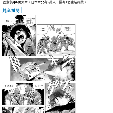
面對美軍6萬大軍，日本軍只有2萬人…還有1個連裝砲漿。
封底/試閱