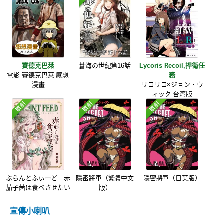
賽德克巴萊
蒼海の世紀第16話
Lycoris Recoil,捍衛任
電影 賽德克巴萊 感想
務
漫畫
リコリコ×ジョン・ウ
ィック 台湾版
ぷらんとふぃーど 赤
隱密將軍（繁體中文
隱密將軍（日英版）
茄子茜は食べさせたい
版）
宣傳小喇叭