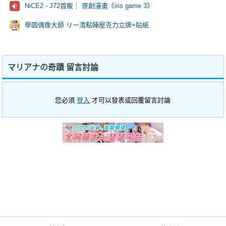
NiCE2 - J72首販｜ 原創漫畫《iris game 3》
學園偶像大師 リー清點陣壓克力立牌+貼紙
マリアナの奇蹟 留言討論
您必須
登入
才可以發表或回覆留言討論