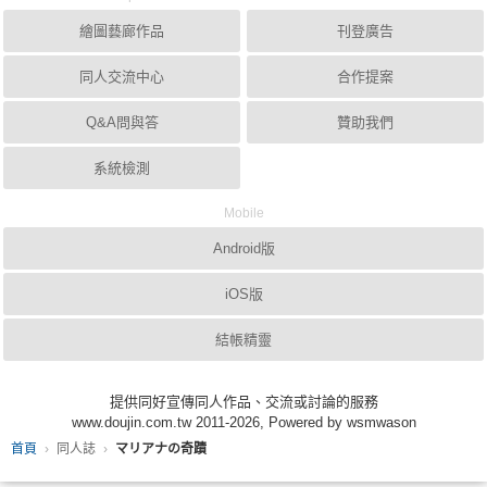
繪圖藝廊作品
刊登廣告
同人交流中心
合作提案
Q&A問與答
贊助我們
系統檢測
Mobile
Android版
iOS版
結帳精靈
提供同好宣傳同人作品、交流或討論的服務
www.doujin.com.tw 2011-2026, Powered by wsmwason
首頁
同人誌
マリアナの奇蹟