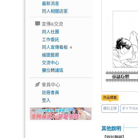
最新消息
同人相關店家
宣傳&交流
同人社團
工作委託
同人宣傳看板
4
繪圖藝廊
交流中心
攤位轉讓區
會員中心
註冊會員
作品標籤
登入
鑽石王牌
ダイヤのA
其他說明
【特別聲明】