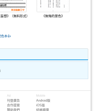
話妄想》（無料形式）
《無悔的景色》
狸色本👍
論
Ad
Mobile
刊登廣告
Android版
合作提案
iOS版
贊助我們
結帳精靈