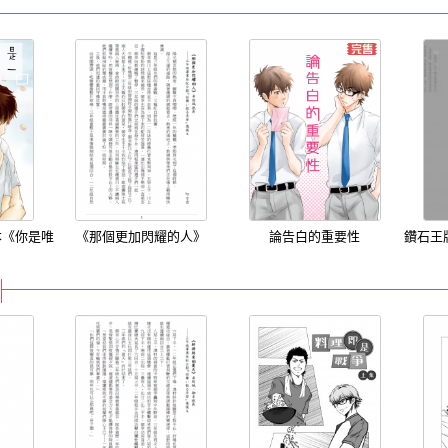
本《你是唯
《那個更加閃耀的人》
論告白的重要性
鑽石王