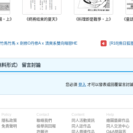
場‧上》
《終將結束的夏天》
《料理即是戰爭‧上》
《童
BO竹馬竹馬 x 劍修O丹修A x 清爽系雙向暗戀HE
[R18]侑日狐
料形式） 留言討論
您必須
登入
才可以發表或回覆留言討
Policy
Contact
Content
Help
隱私政策
聯絡我們
同人活動資訊
繪圖藝廊作品
免責聲明
檢舉與回報
同人誌作品
同人交流中心
許願池
同人周邊作品
Q&A問與答