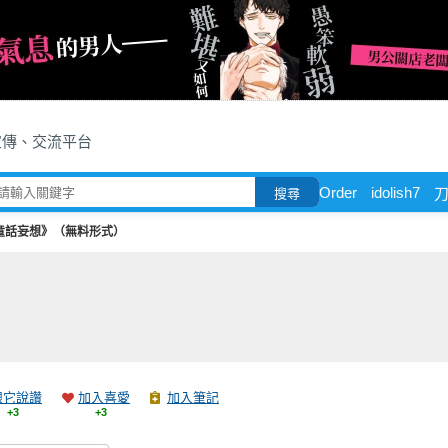
宣傳、交流平台
Order
idolish7
搜尋
童話妄想》（無料形式）
跟它說讚
加入喜愛
加入筆記
+3
+3