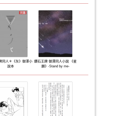
牌同人＊《灰》御澤小
鑽石王牌 御澤同人小說 《星
說本
願》-Stand by me-