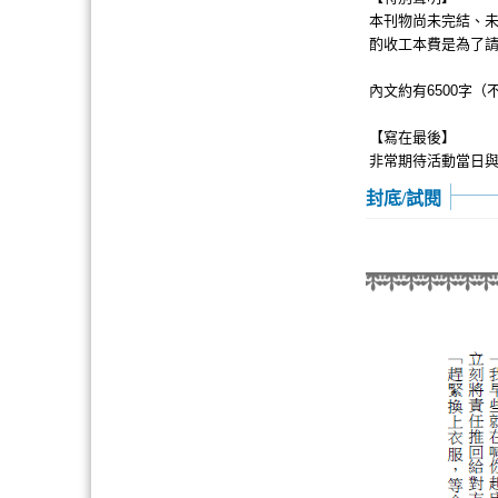
本刊物尚未完結、
酌收工本費是為了請讓
內文約有6500字
【寫在最後】
非常期待活動當日與
封底/試閱