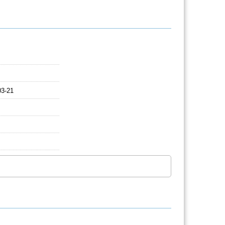
03-21
）