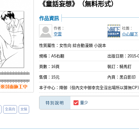
《童話妄想》（無料形式）
作品資訊
作者：
社團：
空雲
小心腳下
性質屬性：女性向 綜合動漫類 小說本
規格：A5右翻
出版日期：
2015-
頁數：16頁
裝訂：騎馬釘
售價：15元
內頁：黑白影印
本子中心：降御（但內文中御幸完全沒出場所以算無CP
量少
特別說明
全員向
女裝