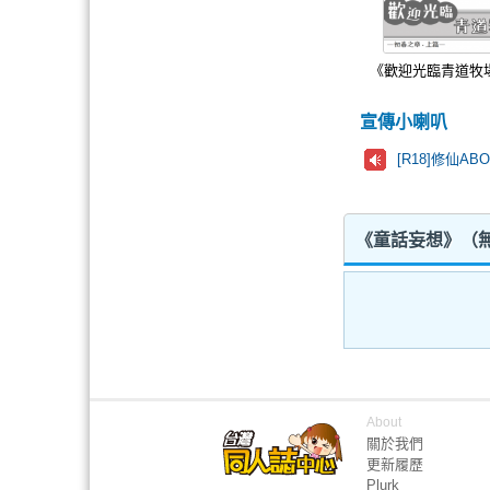
《歡迎光臨青道牧
宣傳小喇叭
[R18]修仙A
《童話妄想》（無
About
關於我們
更新履歷
Plurk