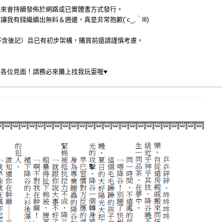
未來會持續發佈於網路或已實體書方式發行。
我有錢繼續出無料＆週邊，真是非常抱歉(´c_,｀lll)
（不含後記）且已有初步架構，購買前還請謹慎考慮。
各位見面！請務必來攤上找我玩耍喔♥