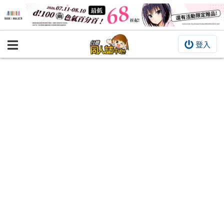
登入
BOOKY書集倉庫
同人作品
同人誌
同人周邊
同人數位作品
活動&消息
同人誌活動
最新消息
同人相關店家
宣傳&交流