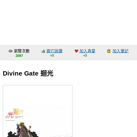
同人社團
工作委託
同人宣傳看板
繪圖藝廊
瀏覽次數
跟它說讚
加入喜愛
加入筆記
交流中心
+3
+3
2087
攤位轉讓區
Divine Gate 迴光
會員功能選單
會員中心
註冊會員
登入