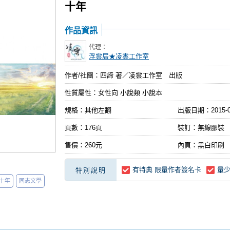
十年
作品資訊
代理：
浮雲居★凌雲工作室
作者/社團：四諦 著／凌雲工作室 出版
性質屬性：女性向 小說類 小說本
規格：其他左翻
出版日期：
2015-
頁數：176頁
裝訂：無線膠裝
售價：260元
內頁：黑白印刷
有特典 限量作者簽名卡
量
特別說明
十年
同志文學