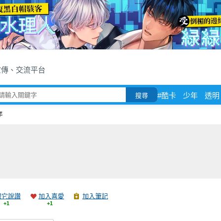
宣傳、交流平台
#酷卡
少年
透明
搜尋
年
跟它說讚
加入喜愛
加入筆記
+1
+1