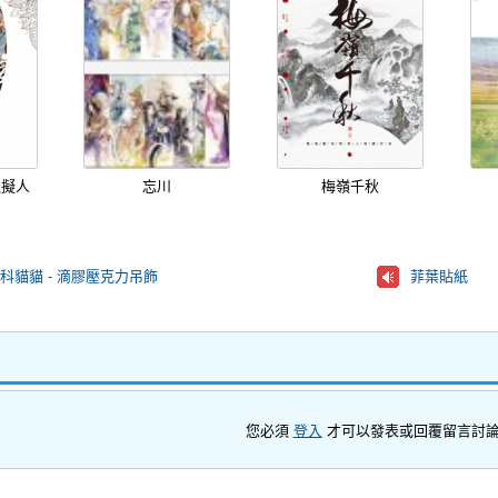
昆蟲擬人
忘川
梅嶺千秋
科貓貓 - 滴膠壓克力吊飾
菲葉貼紙
您必須
登入
才可以發表或回覆留言討