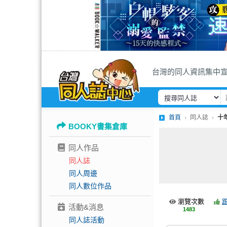
台灣的同人資訊集中
首頁
同人誌
十
BOOKY書集倉庫
同人作品
同人誌
同人周邊
同人數位作品
瀏覽次數
活動&消息
1483
同人誌活動