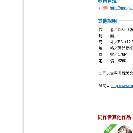
販售管道
http://goo.gl/
通販
其他說明
作 者／四諦（張
封 面／
尺 寸／B6（12.5*
規 格／繁體橫排
頁 數／176P
定 價／$260
※同志文學非耽美
試閱→
http://www.
同作者其他作品