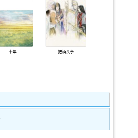
十年
把酒長亭
論