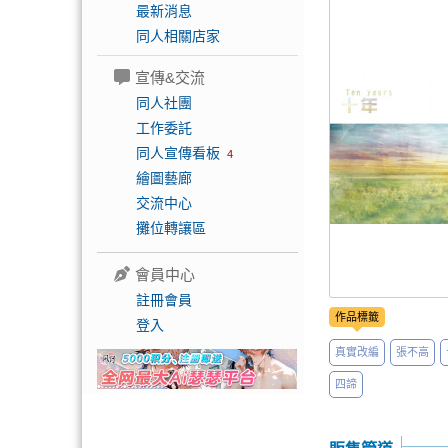
最新消息
同人相關店家
宣傳&交流
同人社團
工作委託
同人宣傳看板
4
繪圖藝廊
交流中心
攤位轉讓區
會員中心
註冊會員
作品標籤
登入
真實改編
張不高
四諦