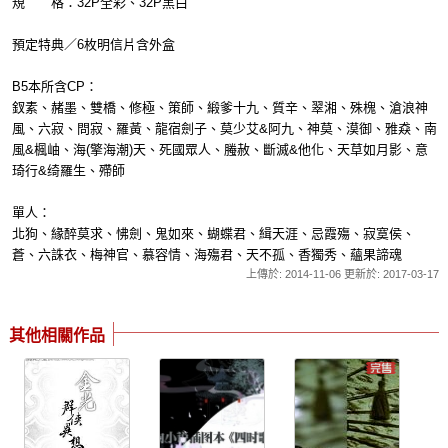
規 格：32P全彩、32P黑白
預定特典／6枚明信片含外盒
B5本所含CP：
釵素、赭墨、雙橋、修極、策師、緞爹十九、質辛、翠湘、殊槐、滄浪神
風、六寂、問寂、羅黃、龍宿劍子、莫少艾&阿九、神莫、漠御、雅猋、南
風&楓岫、海(擎海潮)天、死國眾人、螣赦、斷滅&他化、天草如月影、意
琦行&绮羅生、殢師
單人：
北狗、緣醉莫求、怫劍、鬼如來、蝴蝶君、緝天涯、忌霞殤、寂寞侯、
蒼、六誅衣、梅神官、慕容情、海殤君、天不孤、香獨秀、蘊果諦魂
上傳於: 2014-11-06 更新於: 2017-03-17
其他相關作品