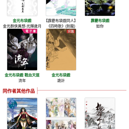
金光布袋戲
【霹靂布袋戲同人】
霹靂布袋戲
金光群俠異想-光輝歲月
《四時歌》(劍龍)
如你
金光布袋戲 戰血天道
金光布袋戲
流年
詭計
同作者其他作品