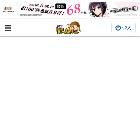
登入
BOOKY書集倉庫
同人作品
同人誌
同人周邊
同人數位作品
活動&消息
同人誌活動
最新消息
同人相關店家
宣傳&交流