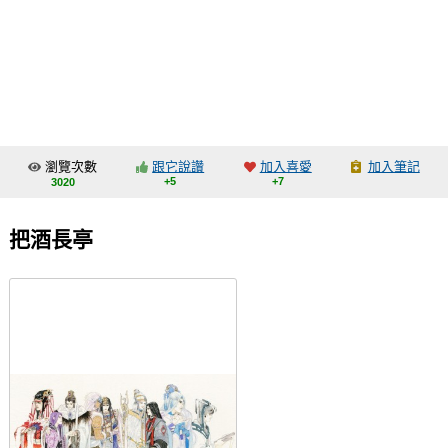
同人社團
工作委託
同人宣傳看板
繪圖藝廊
瀏覽次數
跟它說讚
加入喜愛
加入筆記
交流中心
+5
+7
3020
攤位轉讓區
把酒長亭
會員功能選單
會員中心
註冊會員
登入