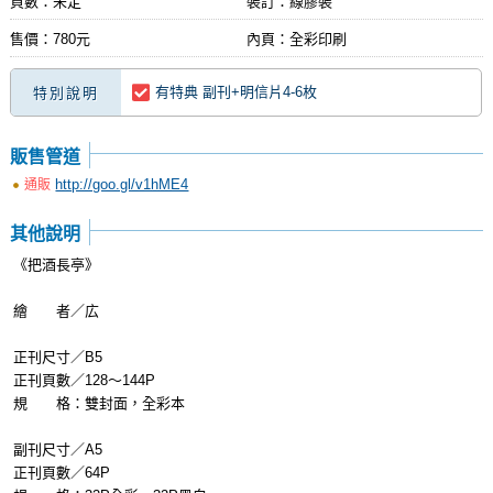
頁數：未定
裝訂：線膠裝
售價：780元
內頁：全彩印刷
有特典 副刊+明信片4-6枚
特別說明
販售管道
http://goo.gl/v1hME4
通販
其他說明
《把酒長亭》
繪 者／広
正刊尺寸／B5
正刊頁數／128～144P
規 格：雙封面，全彩本
副刊尺寸／A5
正刊頁數／64P