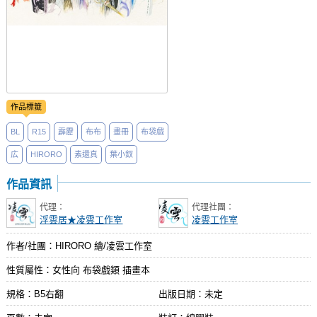
作品標籤
BL
R15
霹靂
布布
畫冊
布袋戲
広
HIRORO
素還真
葉小釵
作品資訊
代理：
代理社團：
浮雲居★凌雲工作室
凌雲工作室
作者/社團：HIRORO 繪/凌雲工作室
性質屬性：女性向 布袋戲類 插畫本
規格：B5右翻
出版日期：
未定