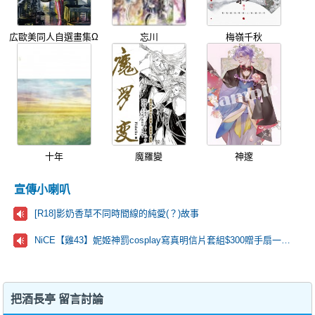
広歐美同人自選畫集Ω
忘川
梅嶺千秋
十年
魔羅變
神邃
宣傳小喇叭
[R18]影奶香草不同時間線的純愛(？)故事
NiCE【雞43】妮姬神罰cosplay寫真明信片套組$300贈手扇一把🩷
把酒長亭 留言討論