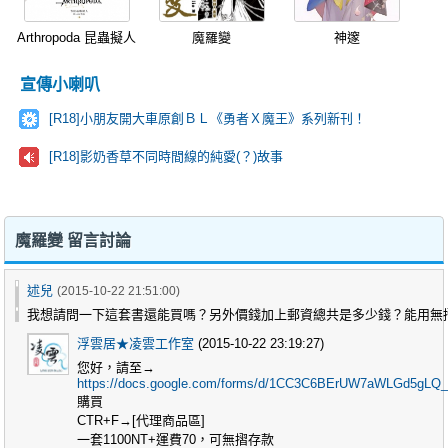
Arthropoda 昆蟲擬人
魔羅變
神邃
宣傳小喇叭
[R18]小朋友開大車原創ＢＬ《勇者Ｘ魔王》系列新刊！
[R18]影奶香草不同時間線的純愛(？)故事
魔羅變 留言討論
述兒
(2015-10-22 21:51:00)
我想請問一下這套書還能買嗎？另外價錢加上郵資總共是多少錢？能用無
浮雲居★凌雲工作室
(2015-10-22 23:19:27)
您好，請至→
https://docs.google.com/forms/d/1CC3C6BErUW7aWLGd5gLQ_
購買
CTR+F→[代理商品區]
一套1100NT+運費70，可無摺存款