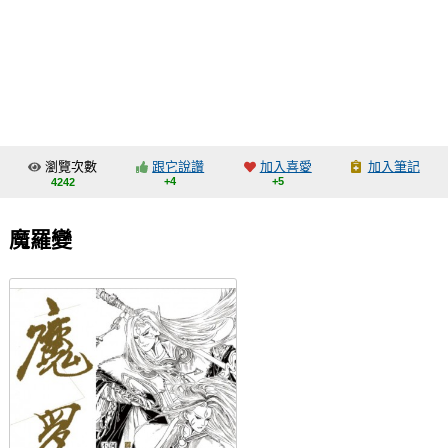
同人社團
工作委託
同人宣傳看板
繪圖藝廊
瀏覽次數
跟它說讚
加入喜愛
加入筆記
交流中心
+4
+5
4242
攤位轉讓區
魔羅變
會員功能選單
會員中心
註冊會員
登入