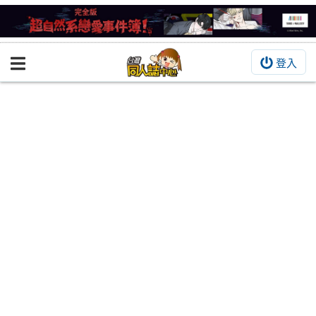
登入
BOOKY書集倉庫
同人作品
同人誌
同人周邊
同人數位作品
活動&消息
同人誌活動
最新消息
同人相關店家
宣傳&交流