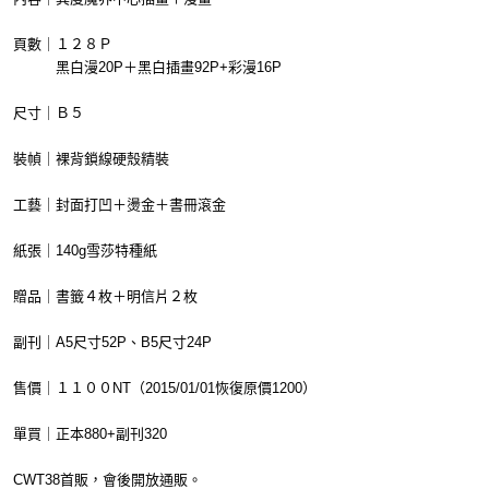
頁數｜１２８Ｐ
黑白漫20P＋黑白插畫92P+彩漫16P
尺寸｜Ｂ５
裝幀｜裸背鎖線硬殼精裝
工藝｜封面打凹＋燙金＋書冊滾金
紙張｜140g雪莎特種紙
贈品｜書籤４枚＋明信片２枚
副刊｜A5尺寸52P、B5尺寸24P
售價｜１１００NT（2015/01/01恢復原價1200）
單買｜正本880+副刊320
CWT38首販，會後開放通販。