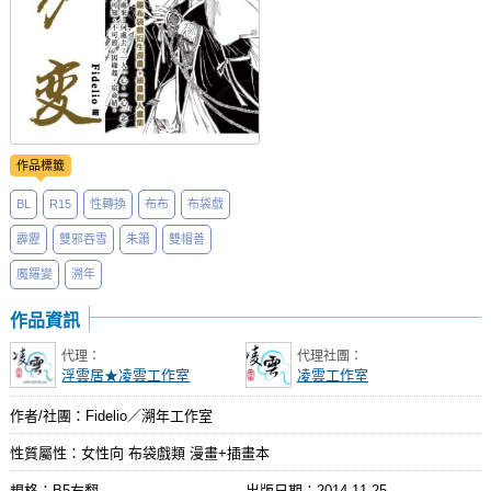
作品標籤
BL
R15
性轉換
布布
布袋戲
霹靂
雙邪吞雪
朱簫
雙帽善
魔羅變
溯年
作品資訊
代理：
代理社團：
浮雲居★凌雲工作室
凌雲工作室
作者/社團：Fidelio／溯年工作室
性質屬性：女性向 布袋戲類 漫畫+插畫本
規格：B5右翻
出版日期：
2014-11-25