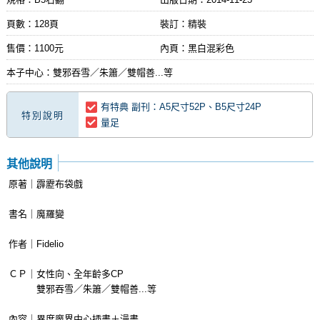
頁數：128頁
裝訂：精裝
售價：1100元
內頁：黑白混彩色
本子中心：雙邪吞雪／朱簫／雙帽善...等
有特典 副刊：A5尺寸52P、B5尺寸24P
特別說明
量足
其他說明
原著｜霹靂布袋戲
書名｜魔羅變
作者｜Fidelio
ＣＰ｜女性向、全年齡多CP
雙邪吞雪／朱簫／雙帽善...等
內容｜異度魔界中心插畫＋漫畫