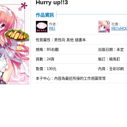
Hurry up!!3
作品資訊
作者：
社團：
REI
REI'sR
性質屬性：男性向 其他 插畫本
規格：B5右翻
出版日期：
未定
頁數：24頁
裝訂：騎馬釘
售價：130元
內頁：全彩印刷
本子中心：內容為最近所接的工作用圖等等