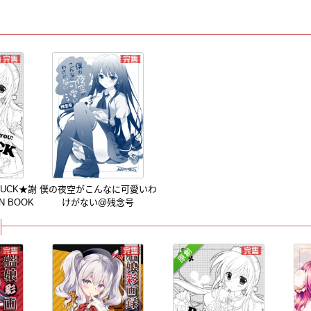
 LUCK★謝
僕の夜空がこんなに可愛いわ
 BOOK
けがない@残念号