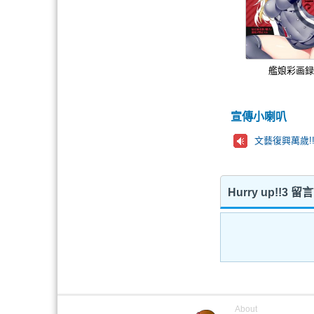
艦娘彩画
宣傳小喇叭
文藝復興萬歲!!
Hurry up!!3 
About