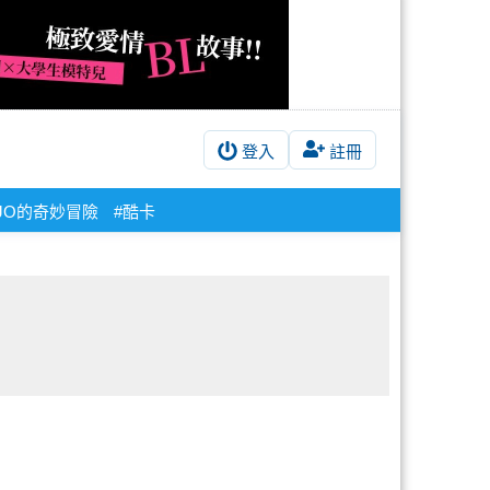
登入
註冊
OJO的奇妙冒險
#酷卡