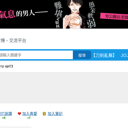
宣傳、交流平台
【刀劍亂舞】
J
搜尋
ry up!!3
跟它說讚
加入喜愛
加入筆記
+4
+7