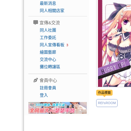
最新消息
同人相關店家
宣傳&交流
同人社團
工作委託
同人宣傳看板
3
繪圖藝廊
交流中心
攤位轉讓區
會員中心
註冊會員
作品標籤
登入
REI'sROOM