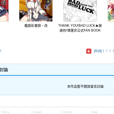
録
艦娘彩畫錄・改
THANK YOU!BAD LUCK★謝
謝你!壞運非公式FAN BOOK
!
[R18]！
留言討論
本作品暫不開放留言討論
Policy
Contact
Content
Help