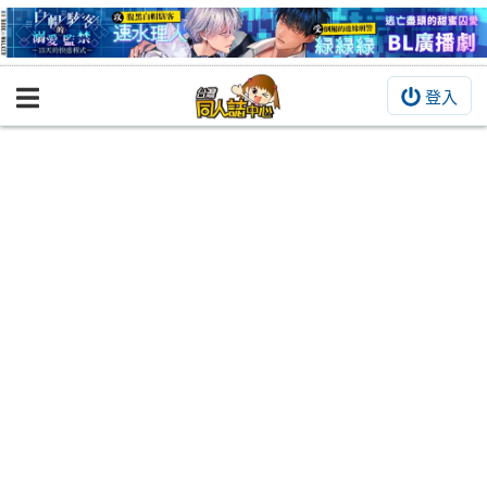
登入
BOOKY書集倉庫
同人作品
同人誌
同人周邊
同人數位作品
活動&消息
同人誌活動
最新消息
同人相關店家
宣傳&交流