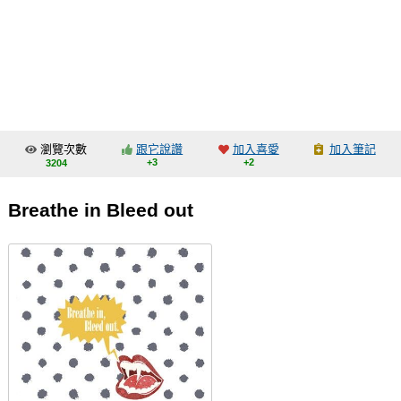
同人社團
工作委託
同人宣傳看板
繪圖藝廊
瀏覽次數
跟它說讚
加入喜愛
加入筆記
交流中心
+3
+2
3204
攤位轉讓區
Breathe in Bleed out
會員功能選單
會員中心
註冊會員
登入