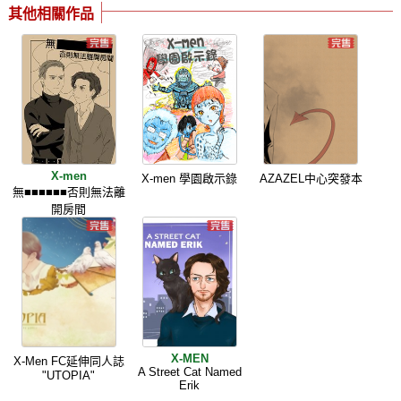
其他相關作品
X-men
X-men 學園啟示錄
AZAZEL中心突發本
無■■■■■■否則無法離
開房間
X-MEN
X-Men FC延伸同人誌
A Street Cat Named
"UTOPIA"
Erik