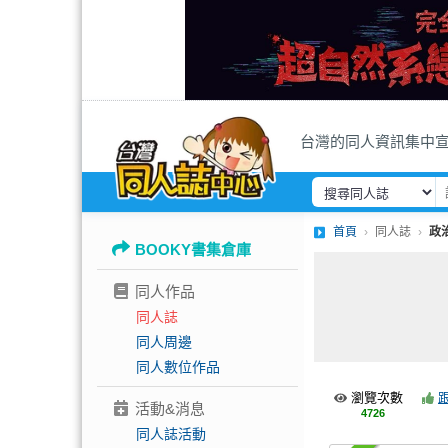
台灣的同人資訊集中
首頁
同人誌
政
BOOKY書集倉庫
同人作品
同人誌
同人周邊
同人數位作品
瀏覽次數
活動&消息
4726
同人誌活動