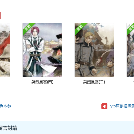
英烈風雲(四)
英烈風雲(二)
色本👍
yto原創插畫集 -
留言討論