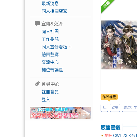
最新消息
同人相關店家
宣傳&交流
同人社團
工作委託
同人宣傳看板
3
繪圖藝廊
交流中心
攤位轉讓區
會員中心
註冊會員
作品標籤
登入
BL
耽美
政治衍生
販售管道
CWT-73《
場販