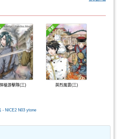
悍槍游擊隊(三)
英烈風雲(三)
 NICE2 N03 ytone