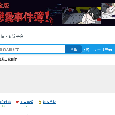
宣傳、交流平台
立牌
ユーリ!!!on
搜尋
治路上我和你
跟它說讚
加入喜愛
加入筆記
+1
+0