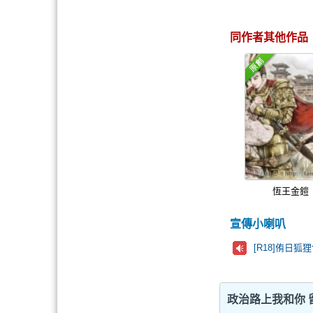
同作者其他作品
恆王金鎧
宣傳小喇叭
[R18]侑日狐狸
政治路上我和你 