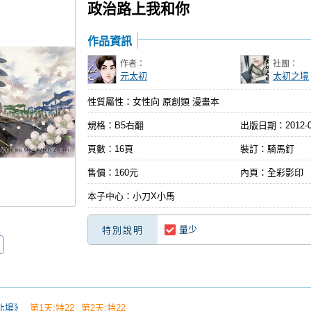
政治路上我和你
作品資訊
作者：
社團：
元太初
太初之境
性質屬性：女性向 原創類 漫畫本
規格：B5右翻
出版日期：
2012-
頁數：16頁
裝訂：騎馬釘
售價：160元
內頁：全彩影印
本子中心：小刀X小馬
量少
特別說明
台北場》
第1天:特22
第2天:特22