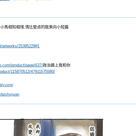
小馬相知相惜,情比堅貞的耽美向小短篇
et/artworks/25385229#1
p.com/product/page/637/
政治路上我和你
product/115870512/47911575580/
bly.com/
m/taichuyuan