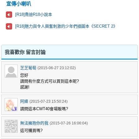
宣傳小喇叭
[R18]喬迪R18小說本
[R18]魅力與令人興奮刺激的少年們插圖本《SECRET 2》
我喜歡你 留言討論
芝芝葡萄
(2015-06-27 23:12:02)
您好
請問有什麼方式可以買到這本呢?
感謝!
阿絳
(2015-07-23 15:50:24)
請問這本CWT40會場販嗎?
無法擁抱你的我
(2015-07-26 16:06:04)
這可購買嗎?