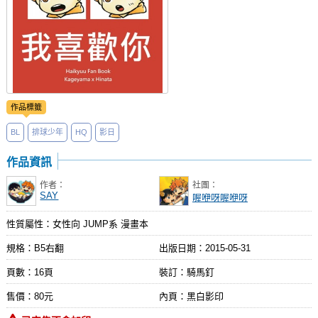
作品標籤
BL
排球少年
HQ
影日
作品資訊
作者：
社團：
SAY
喔咿呀喔咿呀
性質屬性：女性向 JUMP系 漫畫本
規格：B5右翻
出版日期：
2015-05-31
頁數：16頁
裝訂：騎馬釘
售價：80元
內頁：黑白影印