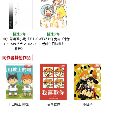
排球少年
排球少年
HQ!!葦月葦小說《そし
CWT47 HQ 兔赤《京治
て、あのパチンコ店の
老師生日快樂》
看板》
同作者其他作品
［ 山坡上的喵］
我喜歡你
小日子