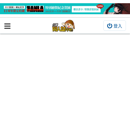
登入
BOOKY書集倉庫
同人作品
同人誌
同人周邊
同人數位作品
活動&消息
同人誌活動
最新消息
同人相關店家
宣傳&交流