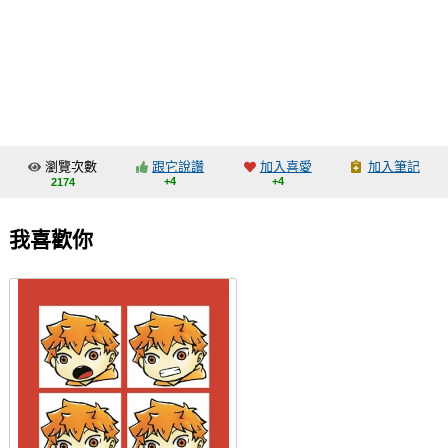
同人社團
工作委託
同人宣傳看板
繪圖藝廊
瀏覽次數
跟它說讚
加入喜愛
加入筆記
交流中心
+4
+4
2174
攤位轉讓區
我喜歡你
會員功能選單
會員中心
註冊會員
登入