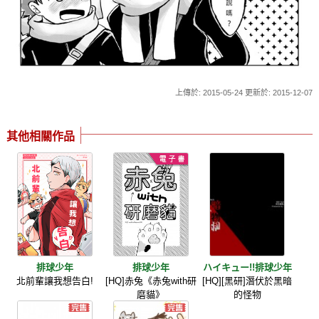
上傳於: 2015-05-24 更新於: 2015-12-07
其他相關作品
排球少年
排球少年
ハイキュー!!排球少年
北前輩讓我想告白!
[HQ]赤兔《赤兔with研
[HQ][黑研]潛伏於黑暗
磨貓》
的怪物