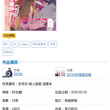
作品標籤
擬人
BL
unlight
阿奇波爾多
利恩
劫影組
作品資訊
作者：
社團：
DOYA
DOYA的摸摸茶館
性質屬性：女性向 線上遊戲 漫畫本
規格：B5右翻
出版日期：
2015-02-10
頁數：24頁
裝訂：無線膠裝
售價：100元
內頁：黑白影印