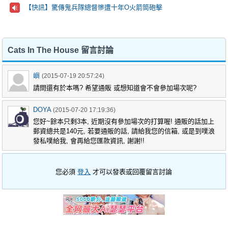
【快訊】驚傳鬼兵隊總督慘遭十年O火箭筒砲擊
Cats In The House 留言討論
嶼
(2015-07-19 20:57:24)
請問還有於本嗎? 希望通販 或想知道會不會參加場次呢?
DOYA
(2015-07-20 17:19:36)
您好~餘本只剩3本, 近期沒有參加場次的打算喔! 通販的話加上
郵資總共是140元, 若要通販的話, 請給我您的信箱, 或是到噗浪
發私噗給我, 會再給您匯款資訊, 謝謝!!
您必須
登入
才可以發表或回覆留言討論