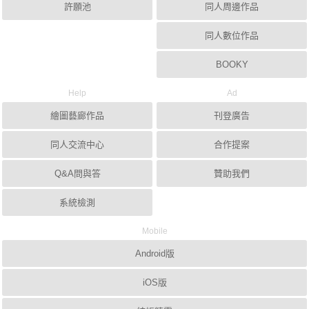
許願池
同人周邊作品
同人數位作品
BOOKY
Help
Ad
繪圖藝廊作品
刊登廣告
同人交流中心
合作提案
Q&A問與答
贊助我們
系統檢測
Mobile
Android版
iOS版