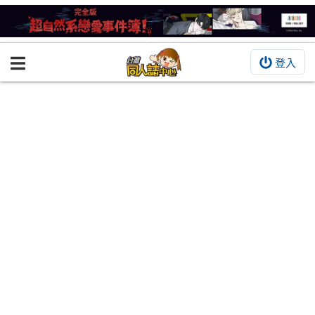
登入
BOOKY書集倉庫
同人作品
同人誌
同人周邊
同人數位作品
活動&消息
同人誌活動
最新消息
同人相關店家
宣傳&交流