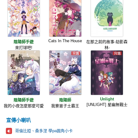
Cats In The House
陰陽師手遊
在那之前的故事-劫影森
來打球吧!
林-
Unlight
陰陽師手遊
陰陽師
[UNLIGHT] 星幽無戰士
我的小夜怎麼那麼可愛
我寮崽子土霸王
宣傳小喇叭
哥倫比婭、桑多涅 學pa圓角小卡