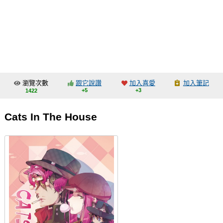
同人社團
工作委託
同人宣傳看板
繪圖藝廊
瀏覽次數
跟它說讚
加入喜愛
加入筆記
交流中心
+5
+3
1422
攤位轉讓區
Cats In The House
會員功能選單
會員中心
註冊會員
登入