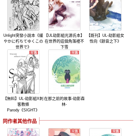
Unlight突發小說本《緩
【UL劫影組光源氏本】
【既刊】UL-劫影組女
やかに朽ちてゆくこの
在世界的這個角落裡不
性向《餘音之下》
世界で》
下雪
【無料】UL-劫影組X刺
在那之前的故事-劫影森
客教條
林-
Parody《SIGHT》
同作者其他作品