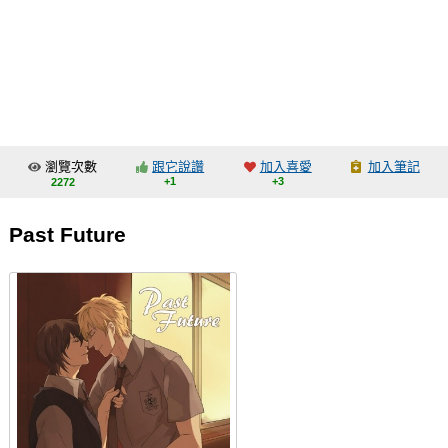
同人社團
工作委託
同人宣傳看板
繪圖藝廊
瀏覽次數
跟它說讚
加入喜愛
加入筆記
交流中心
+1
+3
2272
攤位轉讓區
Past Future
會員功能選單
會員中心
註冊會員
登入