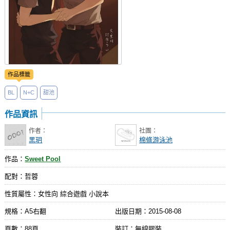
作品標籤
BL
N+C
甜池
作品資訊
作者：
社團：
黑玥
棉條游泳池
作品：
Sweet Pool
配對：哲蓉
性質屬性：女性向 綜合遊戲 小說本
規格：A5右翻
出版日期：
2015-08-08
頁數：88頁
裝訂：無線膠裝