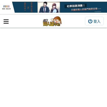
登入
BOOKY書集倉庫
同人作品
同人誌
同人周邊
同人數位作品
活動&消息
同人誌活動
最新消息
同人相關店家
宣傳&交流