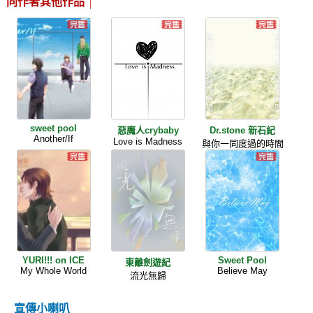
同作者其他作品
sweet pool
惡魔人crybaby
Dr.stone 新石紀
Another/If
Love is Madness
與你一同度過的時間
YURI!!! on ICE
Sweet Pool
東離劍遊紀
My Whole World
Believe May
流光無歸
宣傳小喇叭