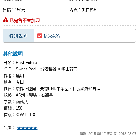
售價：150元
內頁：黑白影印
已完售不會加印
接受簽名
特別說明
其他說明
刊名：Past Future
ＣＰ：Sweet Pool 城沼哲雄 × 崎山蓉司
作者：黑玥
繪者：ㄘㄩ
性質：原作正經向，失憶END半架空，自我流好結局←
規格：A5判、膠裝、右翻書
字數：兩萬八
價錢：150
首販：ＣＷＴ４０
試閱：
★★★★★
上傳於: 2015-06-17 更新於: 2018-03-07