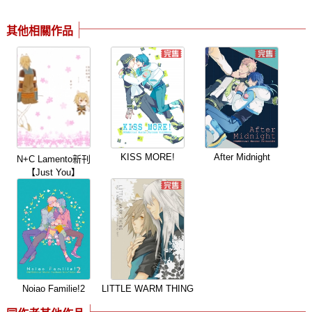
其他相關作品
KISS MORE!
After Midnight
N+C Lamento新刊
【Just You】
Noiao Familie!2
LITTLE WARM THING