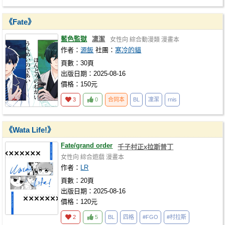
《Fate》
藍色監獄
凜潔
女性向
綜合動漫類
漫畫本
作者：
源飯
社團：
寒冷的貓
頁數：30頁
出版日期：2025-08-16
價格：150元
3
0
合同本
BL
凜潔
rnis
《Wata Life!》
Fate/grand order
千子村正x拉斯普丁
女性向
綜合遊戲
漫畫本
作者：
LR
頁數：20頁
出版日期：2025-08-16
價格：120元
2
5
BL
四格
#FGO
#村拉斯