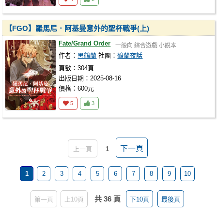
【FGO】羅馬尼．阿基曼意外的聖杯戰爭(上)
Fate/Grand Order
一般向
綜合遊戲
小說本
作者：
黑鶴蘭
社團：
鶴蘭夜話
頁數：304頁
出版日期：2025-08-16
價格：600元
5
3
下一頁
上一頁
1
1
2
3
4
5
6
7
8
9
10
共 36 頁
第一頁
上10頁
下10頁
最後頁