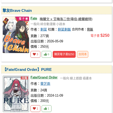
摯友Brave Chain
Fate
梅爾文 x 艾梅洛二世(韋伯·維爾維特)
一般向
綜合動漫類
小說本
作者：
剩菜
社團：
剩菜剩飯
合同作者：
剩飯
$250
頁數：277頁
電子書
出版日期：2026-05-09
價格：250元
3
6
購買電子書
$250
合同本
【Fate/Grand Order】PURE
Fate/Grand Order
一般向
線上遊戲
插畫本
作者：
靈芝雨
頁數：24頁
出版日期：2024-11-09
價格：200元
1
1