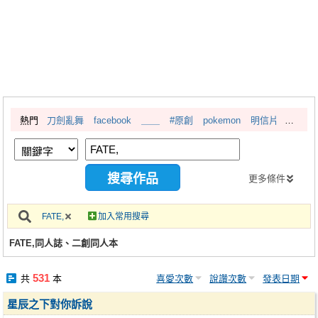
同人社團
工作委託
同人宣傳看板
繪圖藝廊
熱門
刀劍亂舞
facebook
＿＿
#原創
pokemon
明信片
交流中心
攤位轉讓區
會員功能選單
更多條件
會員中心
FATE,
加入常用搜尋
註冊會員
FATE,同人誌、二創同人本
登入
531
共
本
喜愛次數
說讚次數
發表日期
星辰之下對你訴說