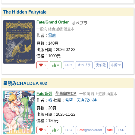
The Hidden Fairytale
Fate/Grand Order
オベブラ
一般向
綜合遊戲
漫畫本
作者：
雪鷹
頁數：140頁
出版日期：2026-02-22
價格：1000元
6
4
FGO
オベブラ
奧伯隆
布蘭卡
星読みCHALDEA #02
Fate系列
全員向無CP
一般向
線上遊戲
插畫本
作者：
裕
社團：
希望一天有72小時
頁數：20頁
出版日期：2025-11-22
價格：180元
3
2
FGO
Fate
/grand/order
fate
FSR