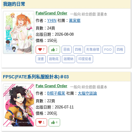
我迦的日常
Fate/Grand Order
一般向
綜合遊戲
漫畫本
作者：
YHIN
社團：
萬家鄉
頁數：24頁
出版日期：2026-08-08
價格：150元
7
2
惡搞
四格
形象崩壞
FGO
四格
漫畫
迦勒底
迦爾納
印度從者
FPSC(FATE系列私服設計本)＃03
Fate Grand Order
一般向
綜合遊戲
插畫本
作者：
B帽子楓茉
社團：
大腦空談論
頁數：22頁
出版日期：2026-07-11
價格：200元
1
4