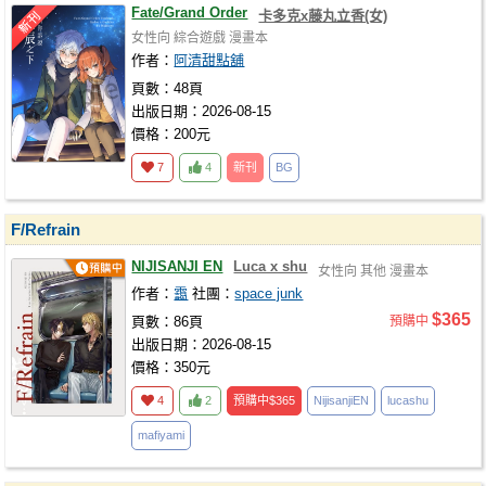
Fate/Grand Order
卡多克x藤丸立香(女)
女性向
綜合遊戲
漫畫本
作者：
阿清甜點舖
頁數：48頁
出版日期：2026-08-15
價格：200元
7
4
新刊
BG
F/Refrain
NIJISANJI EN
Luca x shu
女性向
其他
漫畫本
作者：
靄
社團：
space junk
$365
頁數：86頁
預購中
出版日期：2026-08-15
價格：350元
4
2
預購中
$365
NijisanjiEN
lucashu
mafiyami