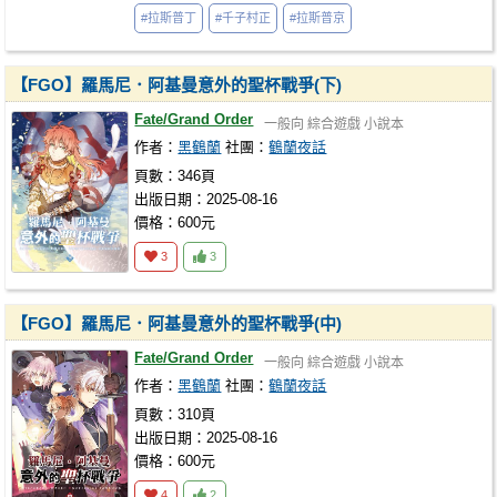
#拉斯普丁
#千子村正
#拉斯普京
【FGO】羅馬尼．阿基曼意外的聖杯戰爭(下)
Fate/Grand Order
一般向
綜合遊戲
小說本
作者：
黑鶴蘭
社團：
鶴蘭夜話
頁數：346頁
出版日期：2025-08-16
價格：600元
3
3
【FGO】羅馬尼．阿基曼意外的聖杯戰爭(中)
Fate/Grand Order
一般向
綜合遊戲
小說本
作者：
黑鶴蘭
社團：
鶴蘭夜話
頁數：310頁
出版日期：2025-08-16
價格：600元
4
2