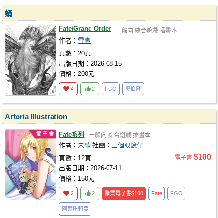
蛹
Fate/Grand Order
一般向
綜合遊戲
插畫本
作者：
雪鷹
頁數：20頁
出版日期：2026-08-15
價格：200元
4
2
FGO
奧伯隆
Artoria Illustration
Fate系列
一般向
綜合遊戲
插畫本
作者：
未歌
社團：
三個眼鏡仔
$100
頁數：12頁
電子書
出版日期：2026-07-11
價格：150元
2
2
購買電子書
$100
Fate
FGO
阿爾托莉亞