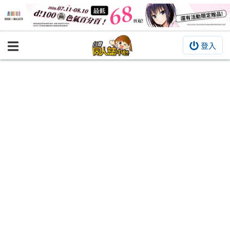
登入
BOOKY書集倉庫
同人作品
同人誌
同人周邊
同人數位作品
活動&消息
同人誌活動
最新消息
同人相關店家
宣傳&交流