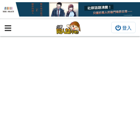
登入
BOOKY書集倉庫
同人作品
同人誌
同人周邊
同人數位作品
活動&消息
同人誌活動
最新消息
同人相關店家
宣傳&交流