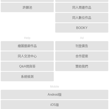
許願池
同人周邊作品
同人數位作品
BOOKY
Help
Ad
繪圖藝廊作品
刊登廣告
同人交流中心
合作提案
Q&A問與答
贊助我們
系統檢測
Mobile
Android版
iOS版