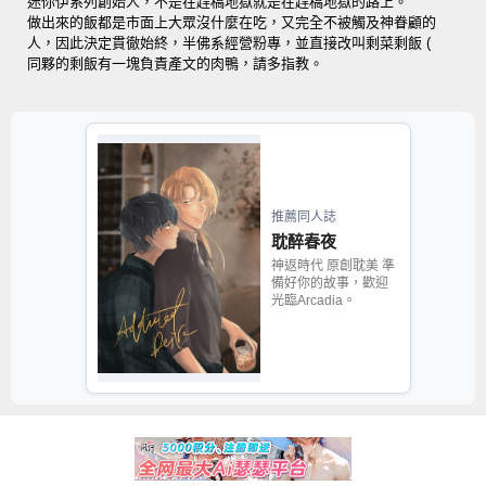
迷你伊系列創始人，不是在趕稿地獄就是在趕稿地獄的路上。
做出來的飯都是市面上大眾沒什麼在吃，又完全不被觸及神眷顧的
人，因此決定貫徹始終，半佛系經營粉專，並直接改叫剩菜剩飯 (
同夥的剩飯有一塊負責產文的肉鴨，請多指教。
推薦同人誌
耽醉春夜
神返時代 原創耽美 準
備好你的故事，歡迎
光臨Arcadia。