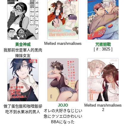
Melted marshmallows
黃金神威
咒術迴戰
[ if : 3825 ]
我那前世是軍人的黑肉
辣妹女友
JOJO
Melted marshmallows
做了蛋包飯和咖哩飯卻
2
オレの大好きなじじい
吃不到水果冰的男人
急にクソエロかわいい
BBAになった