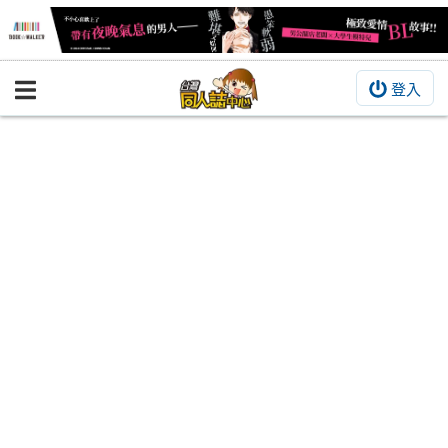
登入
BOOKY書集倉庫
同人作品
同人誌
同人周邊
同人數位作品
活動&消息
同人誌活動
最新消息
同人相關店家
宣傳&交流