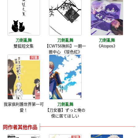
刀劍亂舞
刀劍亂舞
刀劍亂舞
雙狐短文集
【CWT56無料】一期一
《Atopos》
振中心 《笹色紅》
我家俱利醬世界第一可
刀劍亂舞
愛！
【刀女審】ずっと俺の
傍に居てほしい
同作者其他作品