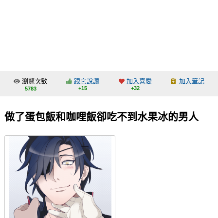
同人社團
工作委託
同人宣傳看板
繪圖藝廊
瀏覽次數
跟它說讚
加入喜愛
加入筆記
交流中心
+15
+32
5783
攤位轉讓區
做了蛋包飯和咖哩飯卻吃不到水果冰的男人
會員功能選單
會員中心
註冊會員
登入