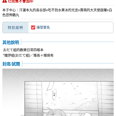
已完售不會加印
本子中心：汗灑本丸的長谷部x吃不到水果冰的光忠x賣萌的大天使迦羅x白
色恐怖鶴丸
接受簽名
特別說明
其他說明
おだて組的歡樂日常四格本
*織伊組(おだて組)／燭長＋燭俱有
封底/試閱