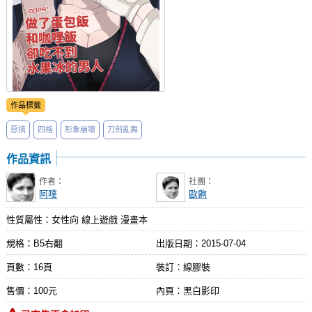
作品標籤
惡搞
四格
形象崩壞
刀劍亂舞
作品資訊
作者：
社團：
阿噗
歐齁
性質屬性：女性向 線上遊戲 漫畫本
規格：B5右翻
出版日期：
2015-07-04
頁數：16頁
裝訂：線膠裝
售價：100元
內頁：黑白影印