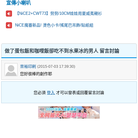
宣傳小喇叭
【NiCE2+CWT73】努努/10CM娃娃用夏威夷襯衫
NiCE魔審新品! 燙色小卡/搖尾巴吊飾/貼紙組
做了蛋包飯和咖哩飯卻吃不到水果冰的男人 留言討論
崇裕印刷
(2015-07-03 17:39:30)
您好很棒的創作耶
您必須
登入
才可以發表或回覆留言討論