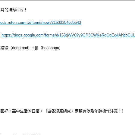
月的排球only！
goods.ruten.com.tw/item/show?21533354585543
！
https://docs.google.com/forms/d/153tjWV69y9GP3CWKeRqOgEg4AhbbG
（deeproad）+馨（heaaaapu）
校園裡，高中生活的日常。（由各短篇組成，兩篇有涉及年齡操作注意！）