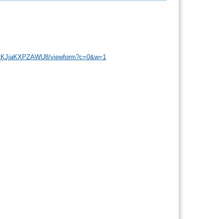
ULKJjaKXPZAWU8/viewform?c=0&w=1