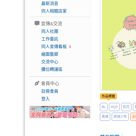
最新消息
同人相關店家
宣傳&交流
同人社團
工作委託
同人宣傳看板
3
繪圖藝廊
交流中心
攤位轉讓區
會員中心
註冊會員
作品標籤
登入
BL
HQ!!
松花
青城
排球少年
合