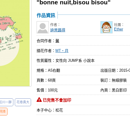
"bonne nuit,bisou bisou"
作品資訊
作者：
社團：
Ether
迪普路得
合同作者：
馨
插花作者：
MT‧月
性質屬性：女性向 JUMP系 小說本
規格：A5右翻
出版日期：
2015-
頁數：68頁
裝訂：無線膠裝
售價：100元
內頁：黑白影印
已完售不會加印
松川一靜
花卷貴大
本子中心：松花
同本