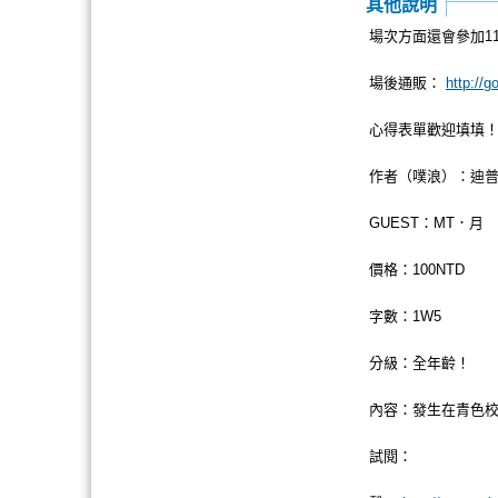
其他說明
場次方面還會參加11
場後通販：
http://
心得表單歡迎填填
作者（噗浪）：迪普路得
GUEST：MT．月
價格：100NTD
字數：1W5
分級：全年齡！
內容：發生在青色
試閱：