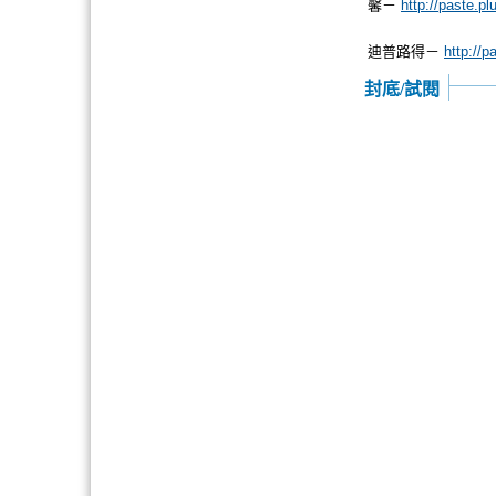
馨－
http://paste.p
迪普路得－
http://
封底/試閱