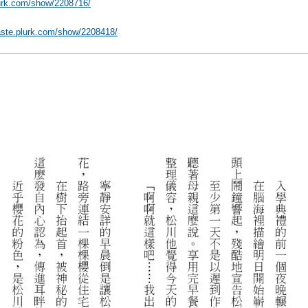
lurk.com/show/2208716/
paste.plurk.com/show/2208418/