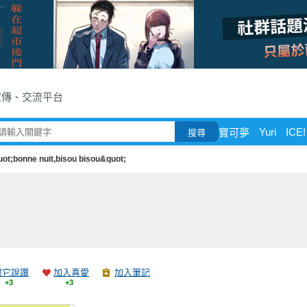
宣傳、交流平台
Yuri
ICE!
寶可夢
搜尋
ot;bonne nuit,bisou bisou&quot;
跟它說讚
加入喜愛
加入筆記
+3
+3