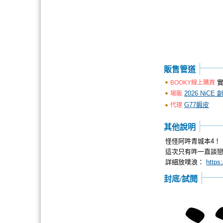
販售管道
實
BOOKY線上購買
2026 NiCE
場販
G77蝦皮
代理
其他說明
怪怪阿吽青城本4！
這次只有吽一直談戀
詳細放噗浪：
https
封底/試閱