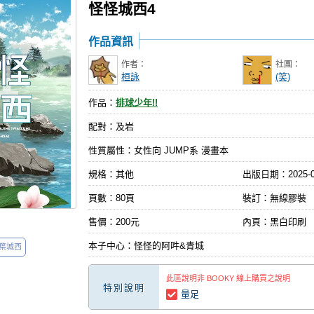
怪怪城西4
作品資訊
作者：
社團：
桓詠
(笑)
作品：
排球少年!!
配對：及岩
性質屬性：女性向 JUMP系 漫畫本
規格：其他
出版日期：
2025-
頁數：80頁
裝訂：無線膠裝
售價：200元
內頁：黑白印刷
本子中心：怪怪的阿吽&青城
葉城西
此區說明非 BOOKY 線上購買之說明
特別說明
量足