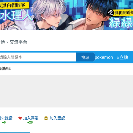
宣傳、交流平台
pokemon
#立牌
搜尋
怪城西4
跟它說讚
加入喜愛
加入筆記
+6
+28