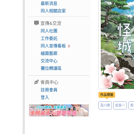
最新消息
同人相關店家
宣傳&交流
同人社團
工作委託
同人宣傳看板
3
繪圖藝廊
交流中心
攤位轉讓區
會員中心
註冊會員
作品標籤
登入
及川徹
岩泉一
青