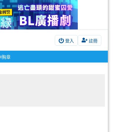
登入
註冊
#胸章