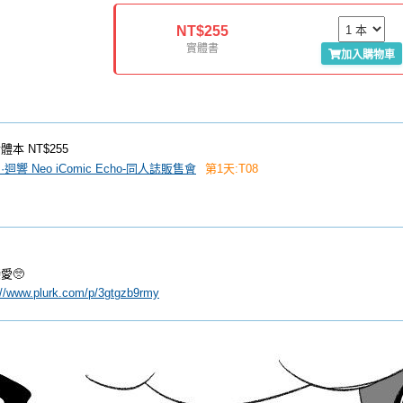
NT$255
實體書
加入購物車
體本
NT$255
 創·迴響 Neo iComic Echo-同人誌販售會
第1天:T08
愛🥺
://www.plurk.com/p/3gtgzb9rmy