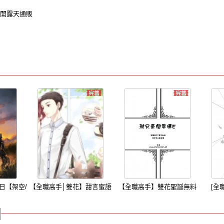
開露天通販
日【架空/
【全職高手│雙花】甜言蜜語
【全職高手】雙花聖誕無料
[全