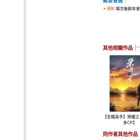
販售管道
場次後餘本會
通販
其他相關作品
【全職高手】榮耀之
多CP】
同作者其他作品