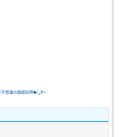
⏱️ 一起在不思議の国遊玩吧🐇་༘࿐