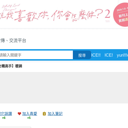
宣傳、交流平台
ICE!!
ICE!
yuri!!
搜尋
全職高手】暖調
跟它說讚
加入喜愛
加入筆記
+6
+5