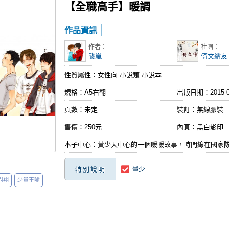
【全職高手】暖調
作品資訊
作者：
社團：
襲嵐
倚文繪友
性質屬性：女性向 小說類 小說本
規格：A5右翻
出版日期：
2015-
頁數：未定
裝訂：無線膠裝
售價：250元
內頁：黑白影印
本子中心：黃少天中心的一個暖暖故事，時間線在國家
量少
特別說明
周翔
少量王喻