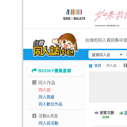
台灣的同人資訊集中
首頁
同人誌
【
BOOKY書集倉庫
同人作品
同人誌
同人周邊
同人數位作品
瀏覽次數
活動&消息
2184
同人誌活動