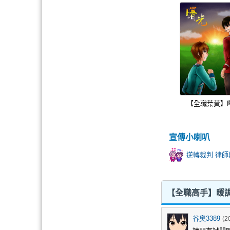
【全職葉黃】
宣傳小喇叭
逆轉裁判 律師
【全職高手】暖調
谷奧3389
(2