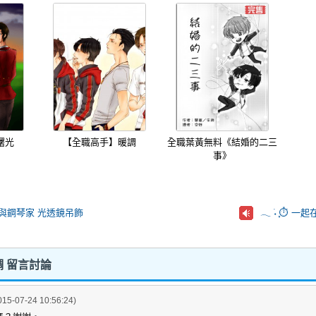
曙光
【全職高手】暖調
全職葉黃無料《結婚的二三
事》
與鋼琴家 光透鏡吊飾
𓂃 ࣪˖ ִֶָ
 留言討論
015-07-24 10:56:24)