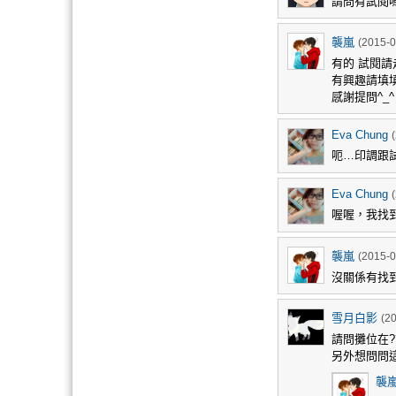
請問有試閱
襲嵐
(2015-0
有的 試閱請
有興趣請填
感謝提問^_^
Eva Chung
呃…印調跟
Eva Chung
喔喔，我找
襲嵐
(2015-0
沒關係有找
雪月白影
(2
請問攤位在?
另外想問問這
襲