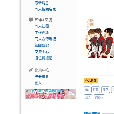
最新消息
同人相關店家
宣傳&交流
同人社團
工作委託
同人宣傳看板
3
繪圖藝廊
交流中心
攤位轉讓區
會員中心
註冊會員
作品標籤
登入
BL
葉黃
雙花
甜文
原作向