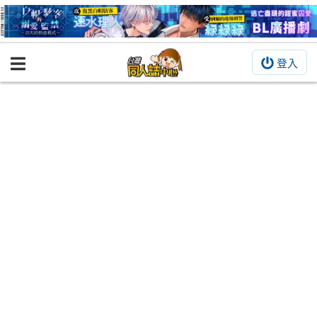
登入
BOOKY書集倉庫
同人作品
同人誌
同人周邊
同人數位作品
活動&消息
同人誌活動
最新消息
同人相關店家
宣傳&交流