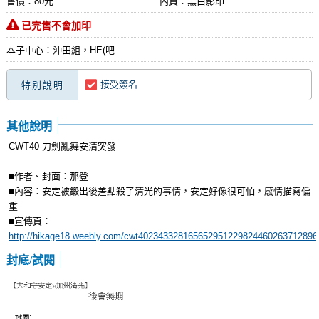
售價：80元
內頁：黑白影印
已完售不會加印
本子中心：沖田組，HE(吧
接受簽名
特別說明
其他說明
CWT40-刀劍亂舞安清突發
■作者、封面：那登
■內容：安定被鍛出後差點殺了清光的事情，安定好像很可怕，感情描寫偏
重
■宣傳頁：
http://hikage18.weebly.com/cwt402343328165652951229824460263712896
封底/試閱