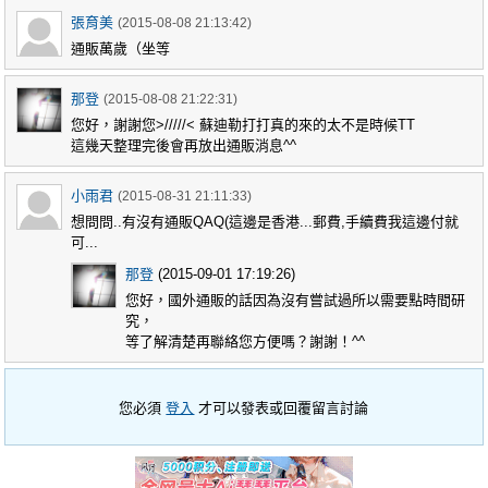
張育美
(2015-08-08 21:13:42)
通販萬歲（坐等
那登
(2015-08-08 21:22:31)
您好，謝謝您>/////< 蘇迪勒打打真的來的太不是時候TT
這幾天整理完後會再放出通販消息^^
小雨君
(2015-08-31 21:11:33)
想問問..有沒有通販QAQ(這邊是香港...郵費,手續費我這邊付就
可...
那登
(2015-09-01 17:19:26)
您好，國外通販的話因為沒有嘗試過所以需要點時間研
究，
等了解清楚再聯絡您方便嗎？謝謝！^^
您必須
登入
才可以發表或回覆留言討論