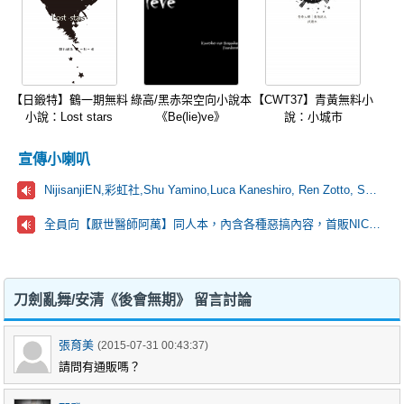
【日鍛特】鶴一期無料
綠高/黑赤架空向小說本
【CWT37】青黃無料小
小說：Lost stars
《Be(lie)ve》
說：小城市
宣傳小喇叭
NijisanjiEN,彩虹社,Shu Yamino,Luca Kaneshiro, Ren Zotto, Sonny Brisko, NOVA, にじさんじ
全員向【厭世醫師阿萬】同人本，內含各種惡搞內容，首販NICE場D42~!
刀劍亂舞/安清《後會無期》 留言討論
張育美
(2015-07-31 00:43:37)
請問有通販嗎？