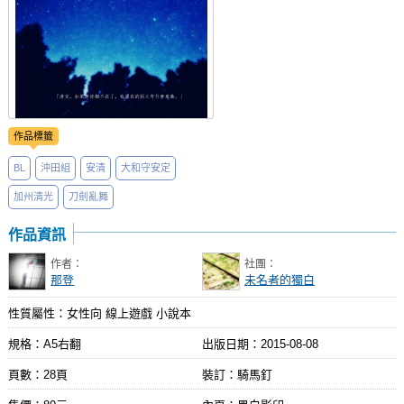
作品標籤
BL
沖田組
安清
大和守安定
加州清光
刀劍亂舞
作品資訊
作者：
社團：
那登
未名者的獨白
性質屬性：女性向 線上遊戲 小說本
規格：A5右翻
出版日期：
2015-08-08
頁數：28頁
裝訂：騎馬釘