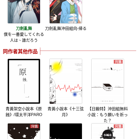
刀劍亂舞
刀劍亂舞沖田組向-帰る
僕を一番愛してくれる
人は、誰だろう
同作者其他作品
青黃架空小說本《原
青黃小說本《十三弦
【日鍛特】沖田組無料
蝕》/環太平洋PARO
月》
小說：もう願いを祈っ
た？