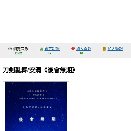
同人社團
工作委託
同人宣傳看板
繪圖藝廊
瀏覽次數
跟它說讚
加入喜愛
加入筆記
交流中心
+7
+8
2562
攤位轉讓區
刀劍亂舞/安清《後會無期》
會員功能選單
會員中心
註冊會員
登入