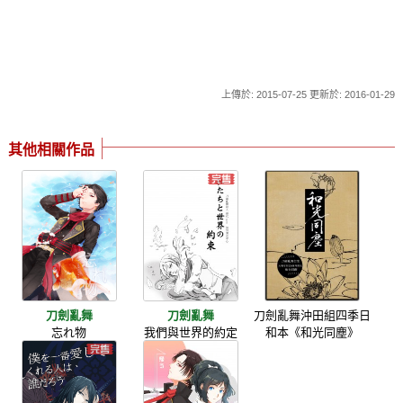
上傳於: 2015-07-25 更新於: 2016-01-29
其他相關作品
刀劍亂舞
刀劍亂舞
刀劍亂舞沖田組四季日
忘れ物
我們與世界的約定
和本《和光同塵》