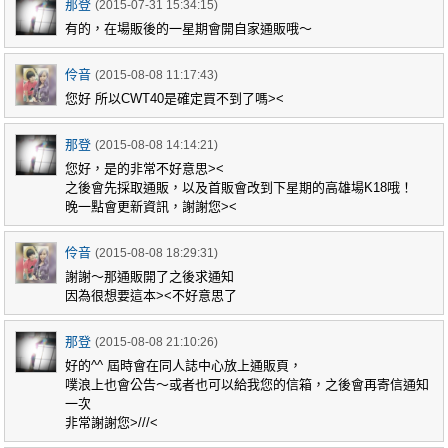
那登
(2015-07-31 15:34:15)
有的，在場販後的一星期會開自家通販哦～
伶音
(2015-08-08 11:17:43)
您好 所以CWT40是確定買不到了嗎><
那登
(2015-08-08 14:14:21)
您好，是的非常不好意思><
之後會先採取通販，以及首販會改到下星期的高雄場K18哦！
晚一點會更新資訊，謝謝您><
伶音
(2015-08-08 18:29:31)
謝謝～那通販開了之後求通知
因為很想要這本><不好意思了
那登
(2015-08-08 21:10:26)
好的^^ 屆時會在同人誌中心放上通販頁，
噗浪上也會公告～或者也可以給我您的信箱，之後會再寄信通知
一次
非常謝謝您>///<