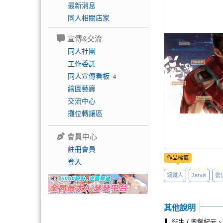
最新消息
同人相關店家
宣傳&交流
同人社團
工作委託
同人宣傳看板
4
繪圖藝廊
交流中心
攤位轉讓區
會員中心
註冊會員
作品標籤
登入
鋼鐵人
Jarvis
復
其他說明
▎衍生 / 奧創紀元