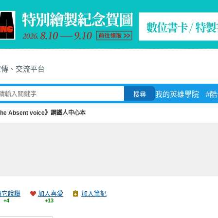
宣傳、交流平台
我的英雄學院
#
搜尋
he Absent voice》鋼鐵人中心本
跟它說讚
加入喜愛
加入筆記
+4
+13