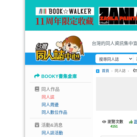
台灣的同人資訊集中
首頁
同人誌
《T
BOOKY書集倉庫
同人作品
同人誌
同人周邊
同人數位作品
瀏覽次數
活動&消息
4151
同人誌活動