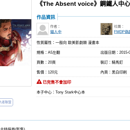
《The Absent voice》鋼鐵人中
作品資訊
作者：
社團：
貓人中
FMDP偽
性質屬性：一般向 歐美影劇類 漫畫本
規格：A5左翻
出版日期：
2015-
頁數：20頁
裝訂：騎馬釘
售價：120元
內頁：黑白印刷
已完售不會加印
本子中心：Tony Stark中心本
仇者聯盟
、卡特探員(影集)