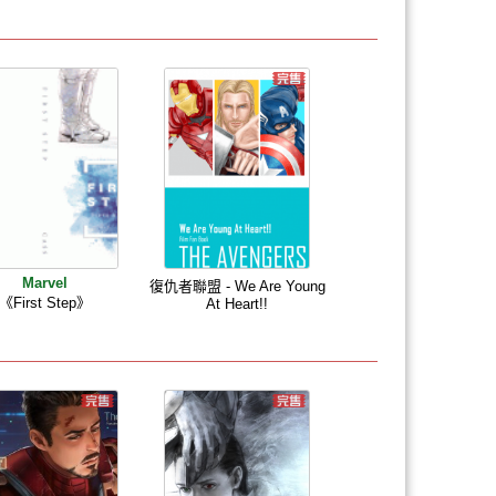
Marvel
復仇者聯盟 - We Are Young
《First Step》
At Heart!!