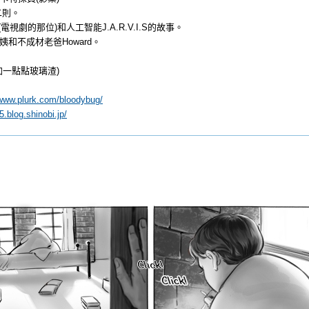
二則。
(電視劇的那位)和人工智能J.A.R.V.I.S的故事。
姨和不成材老爸Howard。
(加一點點玻璃渣)
/www.plurk.com/bloodybug/
.blog.shinobi.jp/