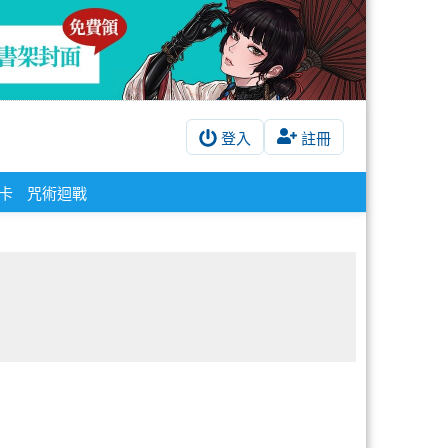
登入
註冊
酷卡
咒術迴戰