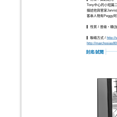
Tony中心的小短篇
描述他與管家Jarvis
客串人物有Peggy阿
▎性質 / 普級，糖
▎聯絡方式 /
http:/
http://marchosias805
封底/試閱