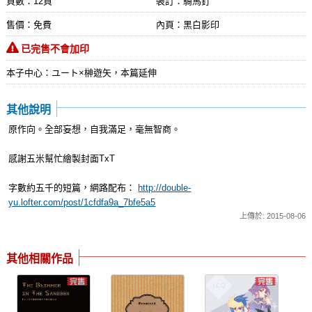
頁數：12頁
裝訂：騎馬釘
售價：免費
內頁：黑白影印
已完售不會加印
本子中心：ユート×榊遊矢，本篇延伸
其他說明
原作向。全部妄想，自我滿足，毫無智商。
感謝五米幫忙繪製封面TxT
字數約五千的短篇，網路配布：
http://double-
yu.lofter.com/post/1cfdfa9a_7bfe5a5
上傳於: 2015-08-06
其他相關作品