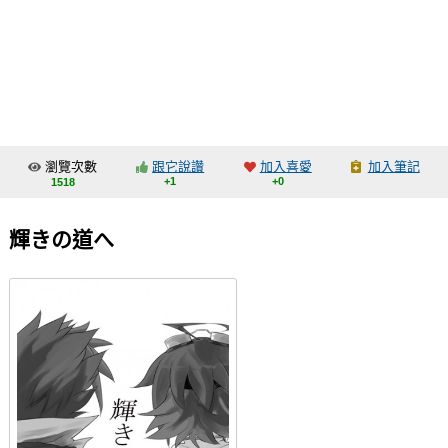
同人社團
工作委託
同人宣傳看板
繪圖藝廊
瀏覽次數
跟它說讚
加入喜愛
加入筆記
交流中心
+1
+0
1518
攤位轉讓區
輝きの道へ
會員功能選單
會員中心
註冊會員
登入