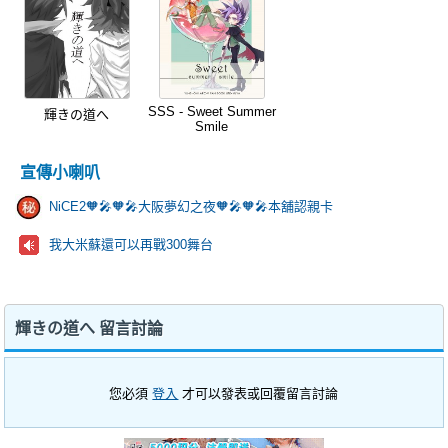
SSS - Sweet Summer
輝きの道へ
Smile
宣傳小喇叭
NiCE2🧡🎤🧡🎤大阪夢幻之夜🧡🎤🧡🎤本舖認親卡
我大米蘇還可以再戰300舞台
輝きの道へ 留言討論
您必須
登入
才可以發表或回覆留言討論