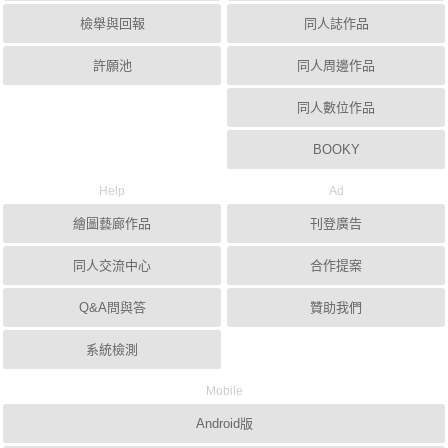
檢舉與回報
同人誌作品
許願池
同人周邊作品
同人數位作品
BOOKY
Help
Ad
繪圖藝廊作品
刊登廣告
同人交流中心
合作提案
Q&A問與答
贊助我們
系統檢測
Mobile
Android版