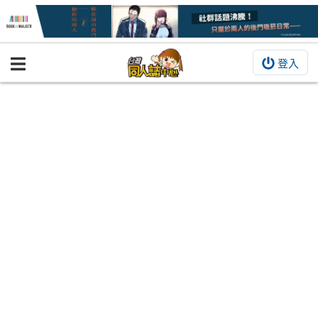
登入
BOOKY書集倉庫
同人作品
同人誌
同人周邊
同人數位作品
活動&消息
同人誌活動
最新消息
同人相關店家
宣傳&交流