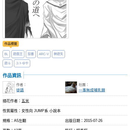
作品標籤
BL
遊戲王
茄番
ARC-V
榊遊矢
遊斗
ユトゆや
作品資訊
作者：
社團：
徒語
一事無成哺乳類
插花作者：
五米
性質屬性：女性向 JUMP系 小說本
規格：A5左翻
出版日期：
2015-07-26