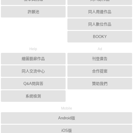
許願池
同人周邊作品
同人數位作品
BOOKY
Help
Ad
繪圖藝廊作品
刊登廣告
同人交流中心
合作提案
Q&A問與答
贊助我們
系統檢測
Mobile
Android版
iOS版