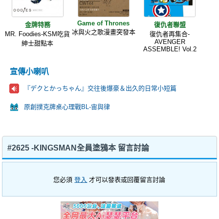
Game of Thrones
金牌特務
復仇者聯盟
冰與火之歌漫畫突發本
MR. Foodies-KSM吃貨
復仇者再集合-
AVENGER
紳士甜點本
ASSEMBLE! Vol.2
宣傳小喇叭
『デクとかっちゃん』交往後爆豪＆出久的日常小短篇
原創撲克牌桌心理戰BL-宙與律
#2625 -KINGSMAN全員塗鴉本 留言討論
您必須
登入
才可以發表或回覆留言討論