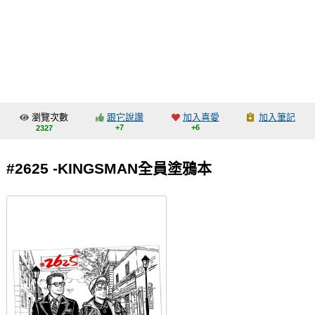
同人社團
工作委託
同人宣傳看板
繪圖藝廊
瀏覽次數
跟它說讚
加入喜愛
加入筆記
交流中心
+7
+6
2327
攤位轉讓區
#2625 -KINGSMAN全員塗鴉本
會員功能選單
會員中心
註冊會員
登入