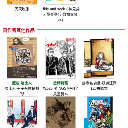
天天吃米
Hide and seek ( 神兄弟
x 隊長冬兵-寵物突發
本)
同作者其他作品
魔戒,哈比人
金牌特務
霹靂布袋戲-妖道江湖
哈比人-王子永遠是對
#2625 -KINGSMAN全
123再錄本
的!
員塗鴉本