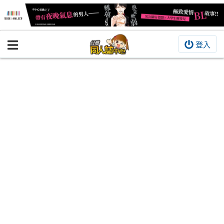
登入
BOOKY書集倉庫
同人作品
同人誌
同人周邊
同人數位作品
活動&消息
同人誌活動
最新消息
同人相關店家
宣傳&交流