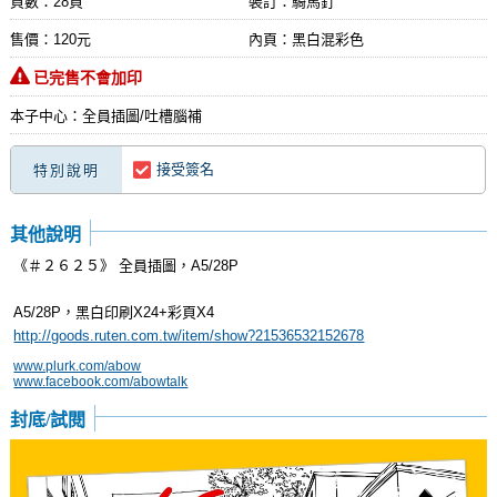
頁數：28頁
裝訂：騎馬釘
售價：120元
內頁：黑白混彩色
已完售不會加印
本子中心：全員插圖/吐槽腦補
接受簽名
特別說明
其他說明
《＃２６２５》 全員插圖，A5/28P
A5/28P，黑白印刷X24+彩頁X4
http://goods.ruten.com.tw/item/show?21536532152678
www.plurk.com/abow
www.facebook.com/abowtalk
封底/試閱