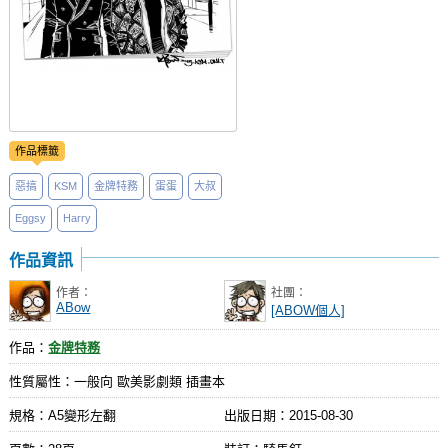
作品標籤
惡搞
KSM
金牌特務
蛋蛋
大叔
Eggsy
Harry
作品資訊
作者：
社團：
ABow
[ABOW個人]
作品：
金牌特務
性質屬性：一般向 歐美影劇類 插畫本
規格：A5變形左翻
出版日期：
2015-08-30