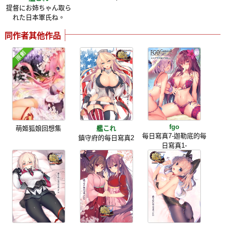
提督にお姉ちゃん取ら
れた日本軍氏ね。
同作者其他作品
fgo
萌姬狐娘回想集
艦これ
每日寫真7-迦勒底的每
鎮守府的每日寫真2
日寫真1-