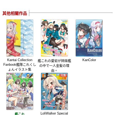
其他相關作品
Kantai Collection
KanColor
艦これの愛宕が姉妹艦
Fanbook艦隊これくし
の中で一人金髪の理
ょんイラスト集
由。
LoliWalker Special
艦これ