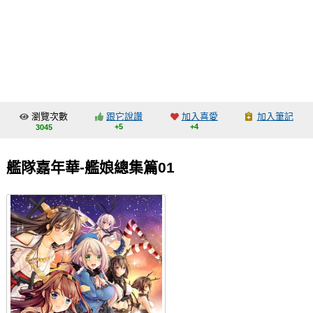
同人社團
工作委託
同人宣傳看板
繪圖藝廊
瀏覽次數
跟它說讚
加入喜愛
加入筆記
交流中心
+5
+4
3045
攤位轉讓區
艦隊嘉年華-艦娘總集篇01
會員功能選單
會員中心
註冊會員
登入