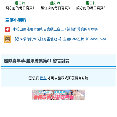
艦これ
艦これ
艦これ
鎮守府的每日寫真1
鎮守府的每日寫真3
鎮守府的每日寫真5
宣傳小喇叭
小松田用催眠術讓利吉喜歡上自己，這樣作弊真的可以嗎
【💍🍙求你們今天好好當值吧☕️】主題Cafe乙棘《Please, please?》
艦隊嘉年華-艦娘總集篇01 留言討論
您必須
登入
才可以發表或回覆留言討論