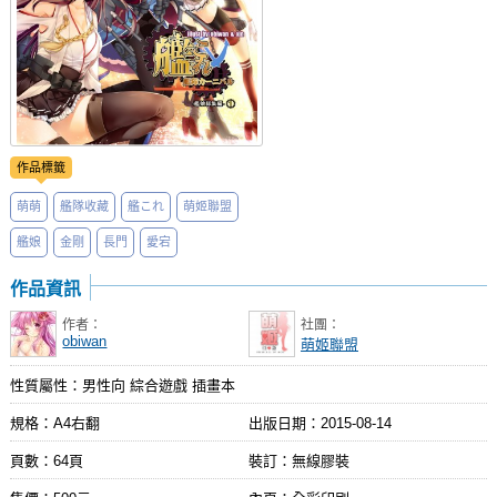
作品標籤
萌萌
艦隊收藏
艦これ
萌姬聯盟
艦娘
金剛
長門
愛宕
作品資訊
作者：
社團：
obiwan
萌姬聯盟
性質屬性：男性向 綜合遊戲 插畫本
規格：A4右翻
出版日期：
2015-08-14
頁數：64頁
裝訂：無線膠裝