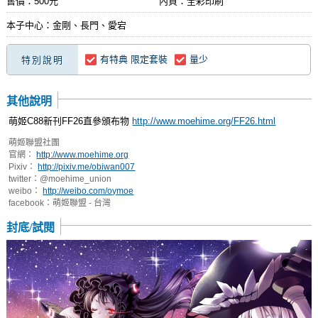
售價：500元
內頁：全彩印刷
本子中心：金剛、長門、愛宕
有特典 限定套裝
量少
特別說明
其他說明
萌姬C88新刊FF26直參頒布物
http://www.moehime.org/FF26.html
萌姬聯盟社團
官網：
http://www.moehime.org
Pixiv：
http://pixiv.me/obiwan007
twitter：@moehime_union
weibo：
http://weibo.com/oymoe
facebook：萌姬聯盟 - 台灣
封底/試閱