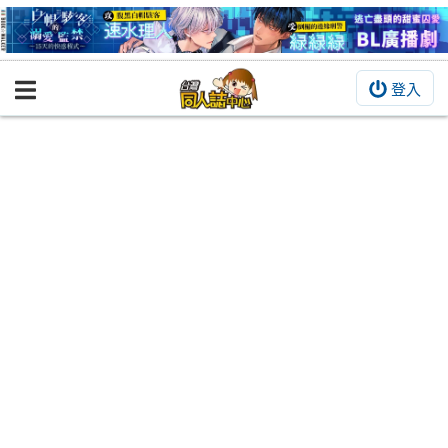
登入
BOOKY書集倉庫
同人作品
同人誌
同人周邊
同人數位作品
活動&消息
同人誌活動
最新消息
同人相關店家
宣傳&交流