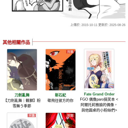
上傳於: 2015-10-11 更新於: 2025-08-26
其他相關作品
Fate Grand Order
刀劍亂舞
新石紀
FGO 偶像paro搞笑本 <
【刀劍亂舞｜鶴獅】粉
敬飛往彼方的你
阿爾托莉雅臉的偶像，
雪舞う季節
與他圓桌的小粉絲們>