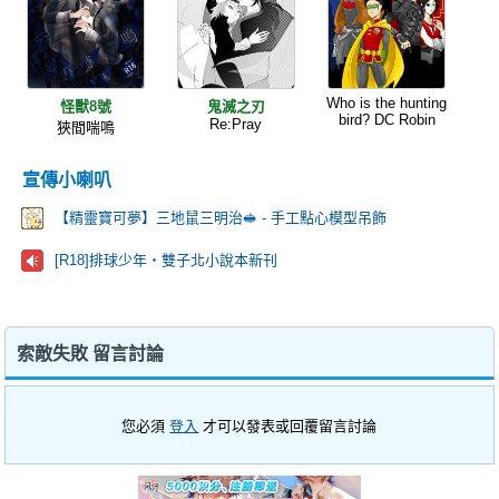
Who is the hunting
怪獸8號
鬼滅之刃
bird? DC Robin
Re:Pray
狹間喘鳴
宣傳小喇叭
【精靈寶可夢】三地鼠三明治🥪 - 手工點心模型吊飾
[R18]排球少年‧雙子北小說本新刊
索敵失敗 留言討論
您必須
登入
才可以發表或回覆留言討論