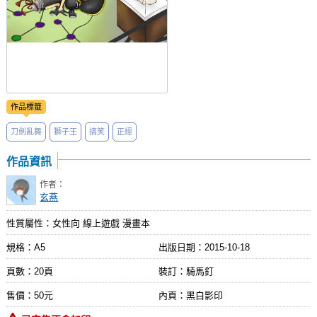
作品標籤
刀劍亂舞
獅子王
搞笑
正經
作品資訊
作者：
玄燕
性質屬性：女性向 線上遊戲 漫畫本
規格：A5
出版日期：
2015-10-18
頁數：20頁
裝訂：騎馬釘
售價：50元
內頁：黑白影印