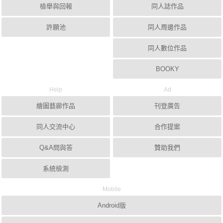
檢舉與回報
同人誌作品
許願池
同人周邊作品
同人數位作品
BOOKY
Help
Ad
繪圖藝廊作品
刊登廣告
同人交流中心
合作提案
Q&A問與答
贊助我們
系統檢測
Mobile
Android版