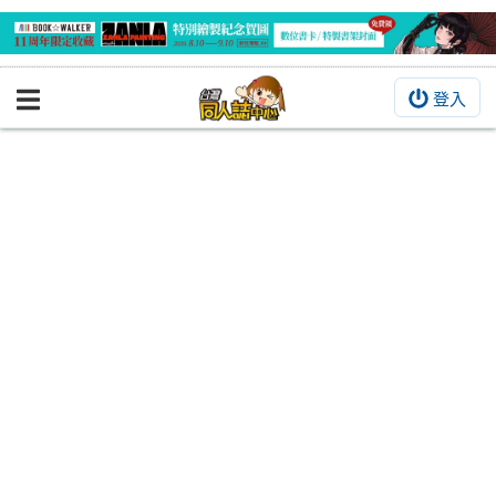
登入
BOOKY書集倉庫
同人作品
同人誌
同人周邊
同人數位作品
活動&消息
同人誌活動
最新消息
同人相關店家
宣傳&交流