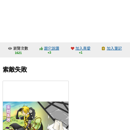
同人社團
工作委託
同人宣傳看板
繪圖藝廊
瀏覽次數
跟它說讚
加入喜愛
加入筆記
交流中心
+3
+1
1621
攤位轉讓區
索敵失敗
會員功能選單
會員中心
註冊會員
登入