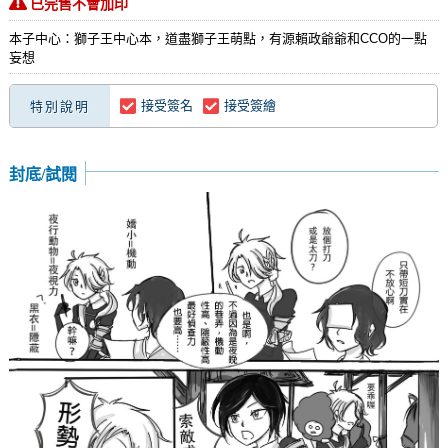
已完售不會加印
本子中心：獅子王中心本，道盡獅子王萌點，有源賴政爺爺和CCO的一點
妄想
接受簽名
接受簽繪
特別說明
封底/試閱