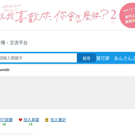
宣傳、交流平台
寶可夢
あんさんぶ
搜尋
venth
跟它說讚
加入喜愛
加入筆記
+2
+3