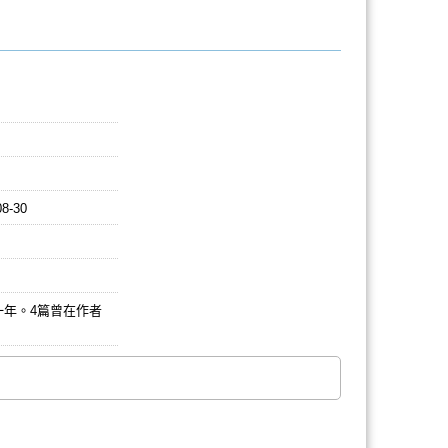
08-30
一年。4篇曾在作者