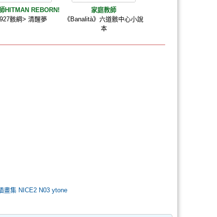
HITMAN REBORN!
家庭教師
6927骸綱> 清醒夢
《Banalità》六道骸中心小說
本
彩插畫集 NICE2 N03 ytone