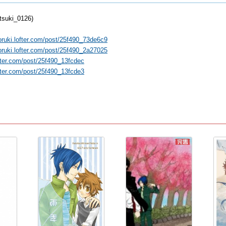
suki_0126)
oruki.lofter.com/post/25f490_73de6c9
oruki.lofter.com/post/25f490_2a27025
ofter.com/post/25f490_13fcdec
ofter.com/post/25f490_13fcde3