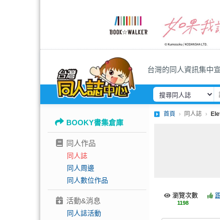
台灣的同人資訊集中
首頁
同人誌
Ele
BOOKY書集倉庫
同人作品
同人誌
同人周邊
同人數位作品
瀏覽次數
活動&消息
1198
同人誌活動