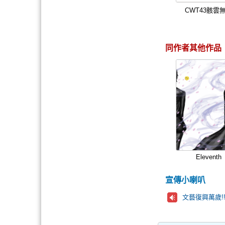
CWT43骸雲
同作者其他作品
Eleventh
宣傳小喇叭
文藝復興萬歲!!