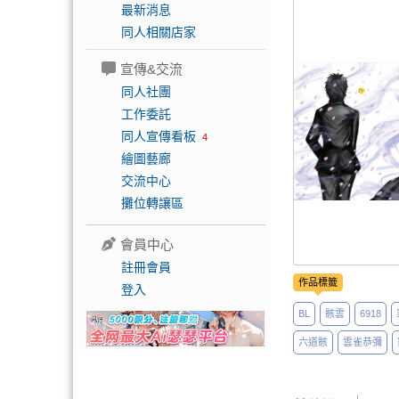
最新消息
同人相關店家
宣傳&交流
同人社團
工作委託
同人宣傳看板
4
繪圖藝廊
交流中心
攤位轉讓區
會員中心
註冊會員
作品標籤
登入
BL
骸雲
6918
六道骸
雲雀恭彌