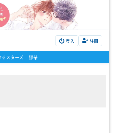
登入
註冊
るスターズ!
膠帶