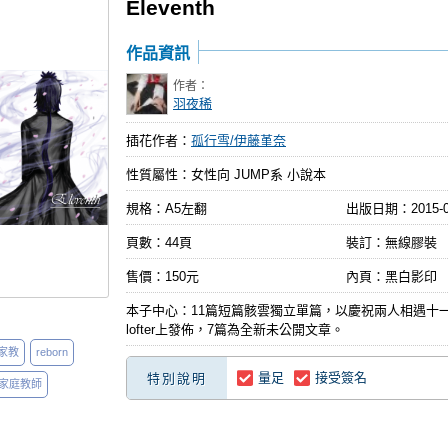
Eleventh
作品資訊
作者：
羽夜稀
插花作者：
孤行雪/伊藤堇奈
性質屬性：女性向 JUMP系 小說本
規格：A5左翻
出版日期：
2015-
頁數：44頁
裝訂：無線膠裝
售價：150元
內頁：黑白影印
本子中心：11篇短篇骸雲獨立單篇，以慶祝兩人相遇十
lofter上發佈，7篇為全新未公開文章。
家教
reborn
量足
接受簽名
特別說明
家庭教師