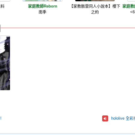
無料
家庭教師Reborn
【家教骸雲同人小說本】櫻下
家庭教師
雨季
之約
<
!
hololive 全