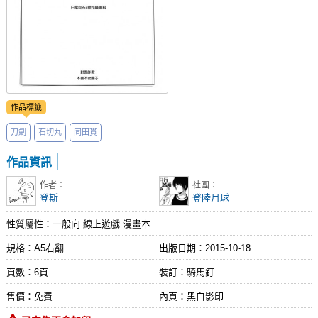
作品標籤
刀劍
石切丸
同田貫
作品資訊
作者：
社團：
登斯
登陸月球
性質屬性：一般向 線上遊戲 漫畫本
規格：A5右翻
出版日期：
2015-10-18
頁數：6頁
裝訂：騎馬釘
售價：免費
內頁：黑白影印