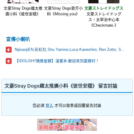
文豪Stray Dogs織太推
文豪Stray Dogs敦芥小
文豪ストレイドッグス
廣小料《彼世安穩》
料《Missing you》
文豪ストレイドッグ
ス，太宰治中心本
《Checkmate.》
宣傳小喇叭
NijisanjiEN,彩虹社,Shu Yamino,Luca Kaneshiro, Ren Zotto, Sonny Brisko, NOVA, にじさんじ
【IDOLiSH7偶像星願】漫畫本-歡迎來到愛娜村！
文豪Stray Dogs織太推廣小料《彼世安穩》 留言討論
您必須
登入
才可以發表或回覆留言討論