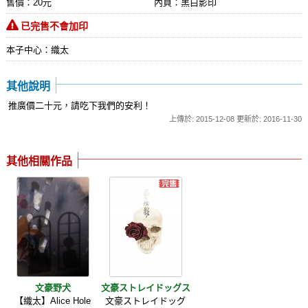
售價：20元
內頁：黑白影印
已完售不會加印
本子中心：織太
其他說明
推廣價二十元，請吃下我們的安利！
上傳於: 2015-12-08 更新於: 2016-11-30
其他相關作品
文豪野犬
文豪ストレイドッグス
【織太】Alice Hole
文豪ストレイドッグ