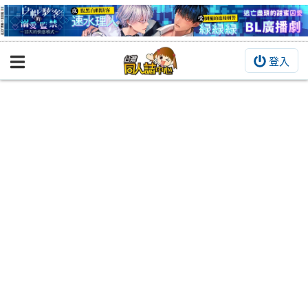
登入
BOOKY書集倉庫
同人作品
同人誌
同人周邊
同人數位作品
活動&消息
同人誌活動
最新消息
同人相關店家
宣傳&交流