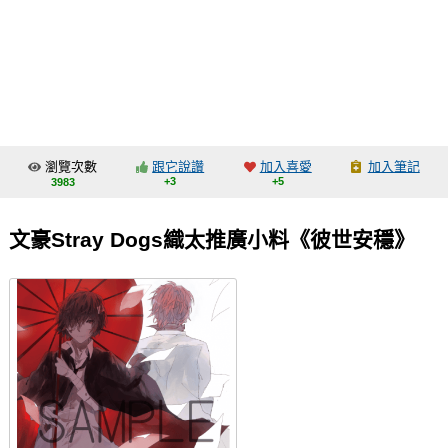
同人社團
工作委託
同人宣傳看板
繪圖藝廊
瀏覽次數
跟它說讚
加入喜愛
加入筆記
交流中心
+3
+5
3983
攤位轉讓區
文豪Stray Dogs織太推廣小料《彼世安穩》
會員功能選單
會員中心
註冊會員
登入