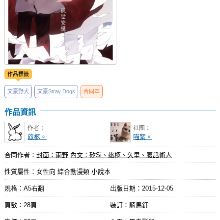
作品標籤
文豪野犬
文豪Stray Dogs
合同本
作品資訊
作者：
社團：
玈柩。
喵絮。
合同作者：
封面：雨野
內文：矽Si、玈柩、久里、腹話術人
性質屬性：女性向 綜合動漫類 小說本
規格：A5右翻
出版日期：
2015-12-05
頁數：28頁
裝訂：騎馬釘