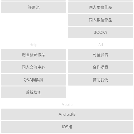
許願池
同人周邊作品
同人數位作品
BOOKY
Help
Ad
繪圖藝廊作品
刊登廣告
同人交流中心
合作提案
Q&A問與答
贊助我們
系統檢測
Mobile
Android版
iOS版