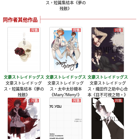
ス，短篇集結本《夢の
残骸》
同作者其他作品
文豪ストレイドッグス
文豪ストレイドッグス
文豪ストレイドッグス
文豪ストレイドッグ
文豪ストレイドッグ
文豪ストレイドッグ
ス，短篇集結本《夢の
ス，太中太砂糖本
ス，織田作之助中心合
残骸》
《Marry?Merry!》
本《目不可視之物。》