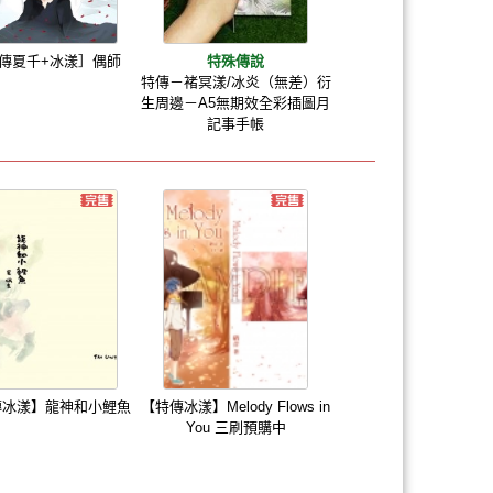
傳夏千+冰漾］偶師
特殊傳說
特傳－褚冥漾/冰炎（無差）衍
生周邊－A5無期效全彩插圖月
記事手帳
傳冰漾】龍神和小鯉魚
【特傳冰漾】Melody Flows in
You 三刷預購中