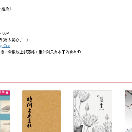
小鯉魚】
80P
寫太開心了...)
c/gtCua
後，全數放上部落格。番外則只有本子內會有:D