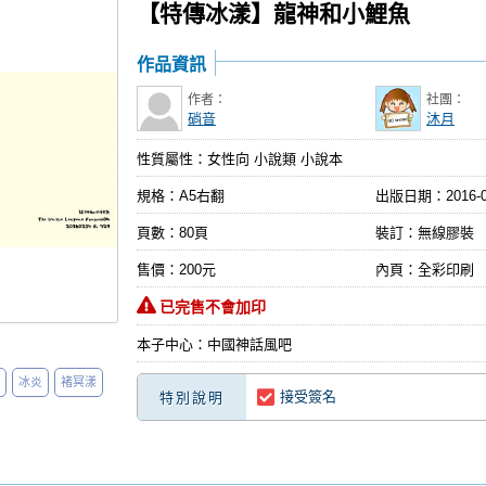
【特傳冰漾】龍神和小鯉魚
作品資訊
作者：
社團：
硝音
沐月
性質屬性：女性向 小說類 小說本
規格：A5右翻
出版日期：
2016-
頁數：80頁
裝訂：無線膠裝
售價：200元
內頁：全彩印刷
已完售不會加印
本子中心：中國神話風吧
冰炎
褚冥漾
接受簽名
特別說明