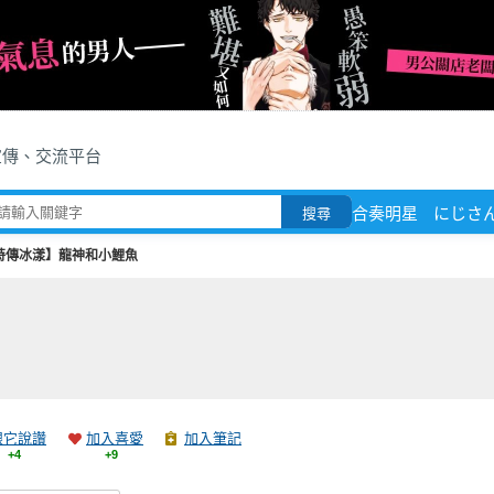
宣傳、交流平台
合奏明星
にじさ
搜尋
特傳冰漾】龍神和小鯉魚
跟它說讚
加入喜愛
加入筆記
+4
+9