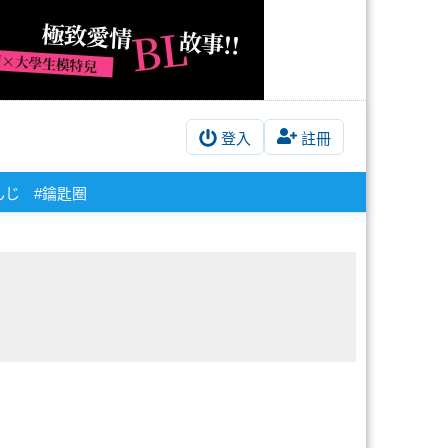
登入
註冊
んじ
#鑰匙圈