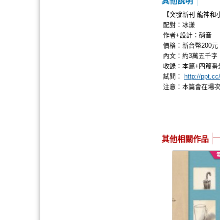
其他說明
【突發新刊 龍神和
配對：冰漾
作者+設計：硝音
價格：新台幣200元
內文：約3萬五千字，
收錄：本篇+四篇番外(
試閱：
http://ppt.c
注意：本篇會在場次
其他相關作品