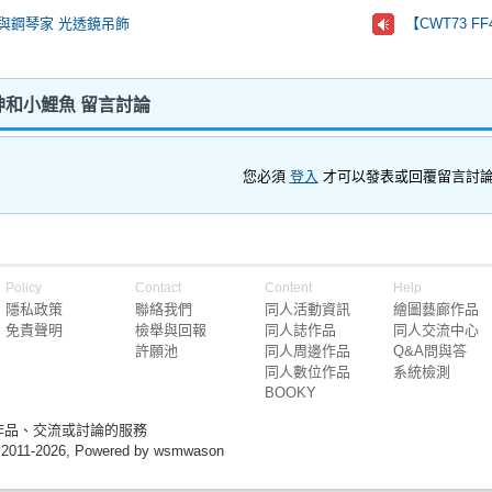
與鋼琴家 光透鏡吊飾
【CWT73 
和小鯉魚 留言討論
您必須
登入
才可以發表或回覆留言討
Policy
Contact
Content
Help
隱私政策
聯絡我們
同人活動資訊
繪圖藝廊作品
免責聲明
檢舉與回報
同人誌作品
同人交流中心
許願池
同人周邊作品
Q&A問與答
同人數位作品
系統檢測
BOOKY
作品、交流或討論的服務
 2011-2026, Powered by wsmwason