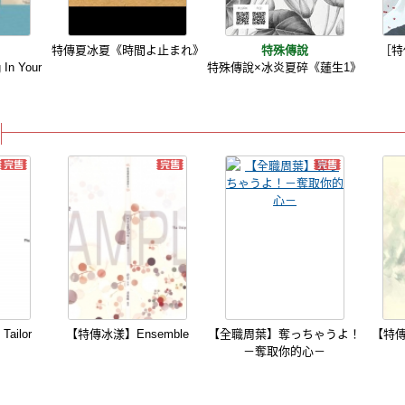
特傳夏冰夏《時間よ止まれ》
特殊傳說
［特
n Your
特殊傳說×冰炎夏碎《蓮生1》
ailor
【特傳冰漾】Ensemble
【全職周葉】奪っちゃうよ！
【特
－奪取你的心－