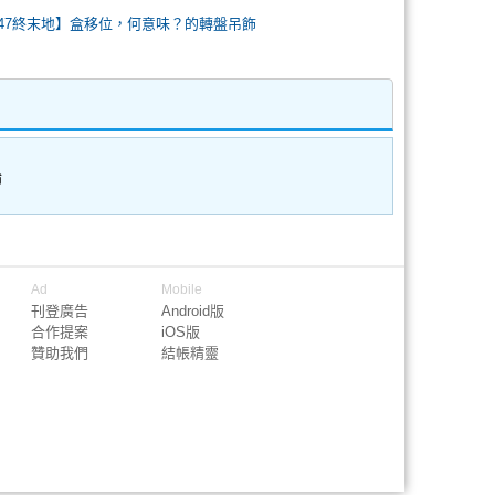
FF47終末地】盒移位，何意味？的轉盤吊飾
論
Ad
Mobile
刊登廣告
Android版
合作提案
iOS版
贊助我們
結帳精靈