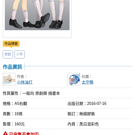
作品標籤
原創
少年
作品資訊
作者：
社團：
小林油打
太空鴨
性質屬性：一般向 原創類 插畫本
規格：A5右翻
出版日期：
2016-07-16
頁數：18頁
裝訂：無線膠裝
售價：160元
內頁：黑白混彩色
已完售不會加印