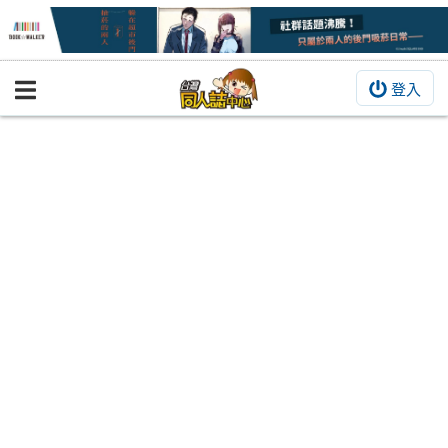
登入
BOOKY書集倉庫
同人作品
同人誌
同人周邊
同人數位作品
活動&消息
同人誌活動
最新消息
同人相關店家
宣傳&交流