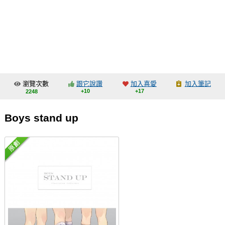
同人社團
工作委託
同人宣傳看板
繪圖藝廊
瀏覽次數
跟它說讚
加入喜愛
加入筆記
交流中心
+10
+17
2248
攤位轉讓區
Boys stand up
會員功能選單
會員中心
註冊會員
登入