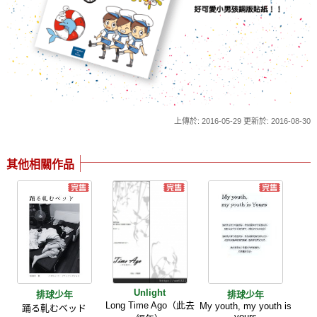
上傳於: 2016-05-29 更新於: 2016-08-30
其他相關作品
Unlight
排球少年
排球少年
Long Time Ago（此去
My youth, my youth is
踊る軋むベッド
yours