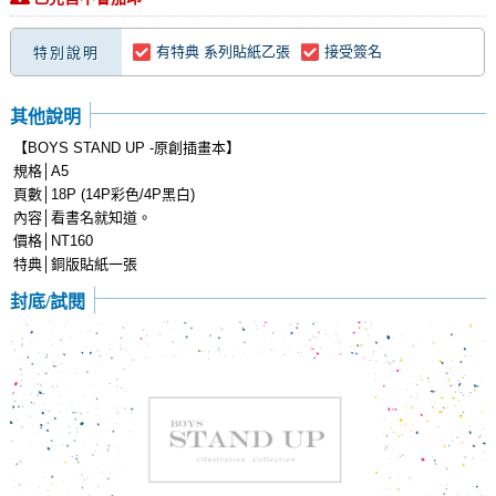
有特典 系列貼紙乙張
接受簽名
特別說明
其他說明
【BOYS STAND UP -原創插畫本】
規格│A5
頁數│18P (14P彩色/4P黑白)
內容│看書名就知道。
價格│NT160
特典│銅版貼紙一張
封底/試閱