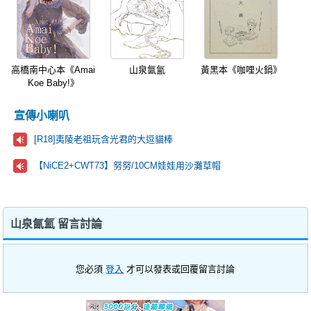
高橋南中心本《Amai
山泉氤氳
黃黑本《咖哩火鍋》
Koe Baby!》
宣傳小喇叭
[R18]夷陵老祖玩含光君的大逗貓棒
【NiCE2+CWT73】努努/10CM娃娃用沙灘草帽
山泉氤氳 留言討論
您必須
登入
才可以發表或回覆留言討論