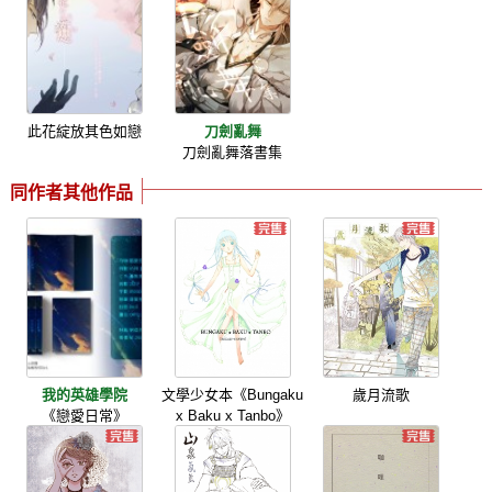
此花綻放其色如戀
刀劍亂舞
刀劍亂舞落書集
同作者其他作品
我的英雄學院
文學少女本《Bungaku
歲月流歌
《戀愛日常》
x Baku x Tanbo》