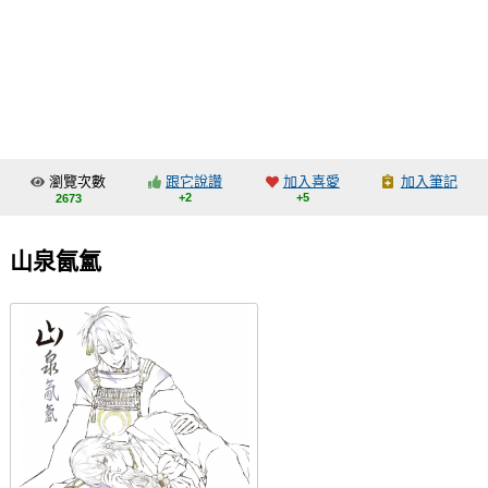
同人社團
工作委託
同人宣傳看板
繪圖藝廊
瀏覽次數
跟它說讚
加入喜愛
加入筆記
交流中心
+2
+5
2673
攤位轉讓區
山泉氤氳
會員功能選單
會員中心
註冊會員
登入