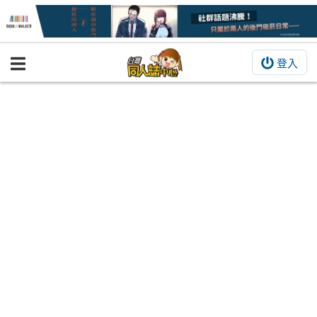
登入
BOOKY書集倉庫
同人作品
同人誌
同人周邊
同人數位作品
活動&消息
同人誌活動
最新消息
同人相關店家
宣傳&交流