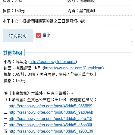
頁數：84頁
裝訂：無線膠裝
售價：150元
內頁：黑白影印
本子中心：根據傳聞擴寫的謎之三日鶴奇幻小說
量少
特別說明
其他說明
小說：蒔葉兔 (
http://crasnowy.lofter.com/
)
封面、排版處理：KEI (
https://www.plurk.com/CurryHeart
)
規格：A5判 / 84頁 / 黑白內頁 / 膠裝 / 全書三萬字以上
價格：150元
除《山泉氤氳》本篇外，另有三篇番外。
《山泉氤氳》全文已公布在LOFTER，歡迎前往試閱：
一
http://crasnowy.lofter.com/post/43dda5_985f899
二
http://crasnowy.lofter.com/post/43dda5_9ad0e6b
三
http://crasnowy.lofter.com/post/43dda5_a2fb713
四
http://crasnowy.lofter.com/post/43dda5_a3ba00f
五
http://crasnowy.lofter.com/post/43dda5_a930139