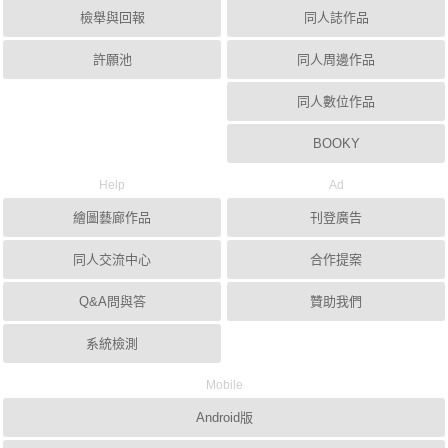
檢舉與回報
同人誌作品
許願池
同人周邊作品
同人數位作品
BOOKY
Help
Ad
繪圖藝廊作品
刊登廣告
同人交流中心
合作提案
Q&A問與答
贊助我們
系統檢測
Mobile
Android版