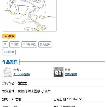
作品標籤
BL
三日鶴
三日月宗近
鶴丸國永
刀劍亂舞
作品資訊
作者：
社團：
KEI&蒔葉兔
鐵板廚房
共同作者：
蒔葉兔
性質屬性：女性向 線上遊戲 小說本
規格：A5右翻
出版日期：
2016-07-16