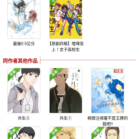
最後0.5公分
【原創四格】喧嘩至
上！女子高校生
同作者其他作品
共生②
共生①
稍微注視著不是王牌的
我吧!!