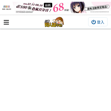
登入
BOOKY書集倉庫
同人作品
同人誌
同人周邊
同人數位作品
活動&消息
同人誌活動
最新消息
同人相關店家
宣傳&交流