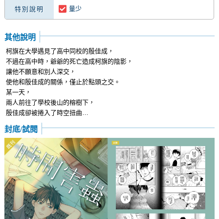
量少
特別說明
其他說明
柯旗在大學遇見了高中同校的殷佳成，
不過在高中時，爺爺的死亡造成柯旗的陰影，
讓他不願意和別人深交，
使他和殷佳成的關係，僅止於點頭之交。
某一天，
兩人前往了學校後山的榕樹下，
殷佳成卻被捲入了時空扭曲…
封底/試閱