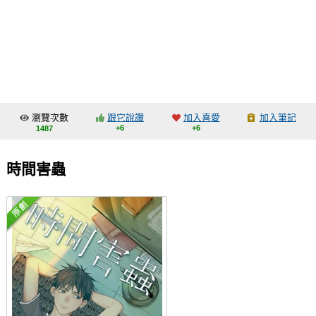
同人社團
工作委託
同人宣傳看板
繪圖藝廊
瀏覽次數
跟它說讚
加入喜愛
加入筆記
交流中心
+6
+6
1487
攤位轉讓區
時間害蟲
會員功能選單
會員中心
註冊會員
登入