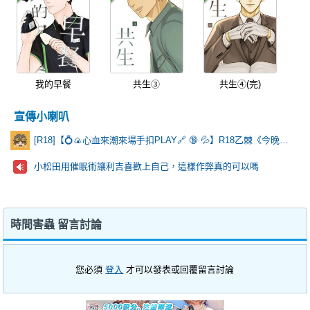
我的早餐
共生③
共生④(完)
宣傳小喇叭
[R18]【💍🍙心血來潮來場手扣PLAY🔗 🔞 💦】R18乙棘《今晚有一點點特別》
小松田用催眠術讓利吉喜歡上自己，這樣作弊真的可以嗎
時間害蟲 留言討論
您必須
登入
才可以發表或回覆留言討論