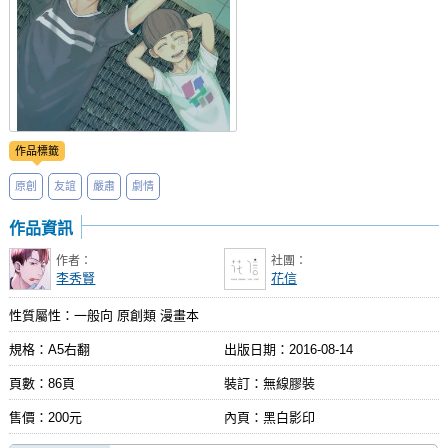
作品標籤
原創
友誼
嚴肅
劇情
作品資訊
作者：
社團：
李秀賢
花信
性質屬性：一般向 原創類 漫畫本
規格：A5右翻
出版日期：
2016-08-14
頁數：86頁
裝訂：無線膠裝
售價：200元
內頁：黑白影印