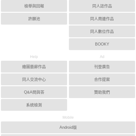
檢舉與回報
同人誌作品
許願池
同人周邊作品
同人數位作品
BOOKY
Help
Ad
繪圖藝廊作品
刊登廣告
同人交流中心
合作提案
Q&A問與答
贊助我們
系統檢測
Mobile
Android版