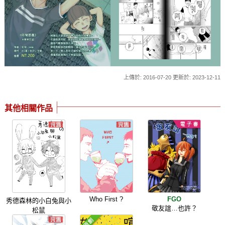
上傳於: 2016-07-20 更新於: 2023-12-11
其他相關作品
Who First ?
FGO
秀德森林的小白兔與小
敬友誼…也許？
松鼠