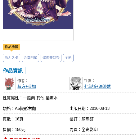
作品標籤
あんスタ
合奏明星
偶像夢幻祭
全彩
作品資訊
作者：
社團：
蕪方+萊姆
七葉道+溺滲透
性質屬性：一般向 其他 插畫本
規格：A5變形右翻
出版日期：
2016-08-13
頁數：16頁
裝訂：騎馬釘
售價：150元
內頁：全彩影印