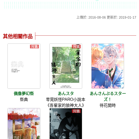
上傳於: 2016-08-06 更新於: 2019-01-17
其他相關作品
偶像夢幻祭
あんスタ
あんさんぶるスター
祭典
零晃妖怪PARO小說本
ズ！
《吾輩家的狼神大人》
待花開時