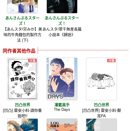
あんさんぶるスター
あんさんぶるスター
ズ！
ズ！
【あんスタ/宗みか】美
あんスタ/翠千無差長篇
味的牛角麵包的製作方
小說本《歸途》
法 (下)
同作者其他作品
凹凸世界
灌籃高手
凹凸世界
The Days
[凹凸] 雷安小料-請你養
[凹凸世界] 雷安小料-獸
我吧!!
耳PA