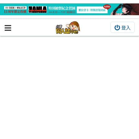
登入
BOOKY書集倉庫
同人作品
同人誌
同人周邊
同人數位作品
活動&消息
同人誌活動
最新消息
同人相關店家
宣傳&交流