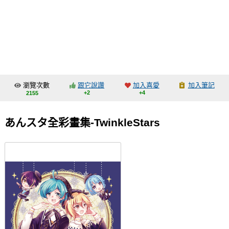
同人社團
工作委託
同人宣傳看板
繪圖藝廊
瀏覽次數
跟它說讚
加入喜愛
加入筆記
交流中心
+2
+4
2155
攤位轉讓區
あんスタ全彩畫集-TwinkleStars
會員功能選單
會員中心
註冊會員
登入