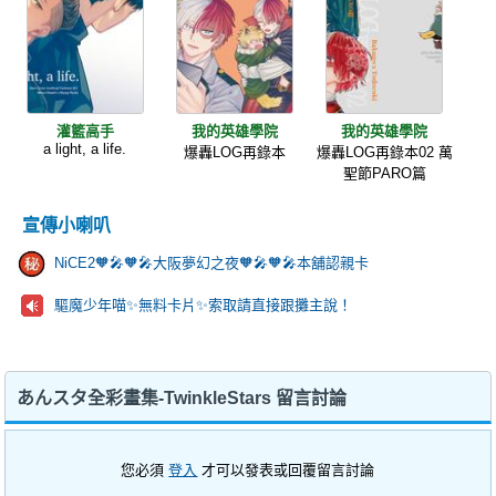
灌籃高手
我的英雄學院
我的英雄學院
a light, a life.
爆轟LOG再錄本
爆轟LOG再錄本02 萬
聖節PARO篇
宣傳小喇叭
NiCE2🧡🎤🧡🎤大阪夢幻之夜🧡🎤🧡🎤本舖認親卡
驅魔少年喵✨️無料卡片✨️索取請直接跟攤主說！
あんスタ全彩畫集-TwinkleStars 留言討論
您必須
登入
才可以發表或回覆留言討論