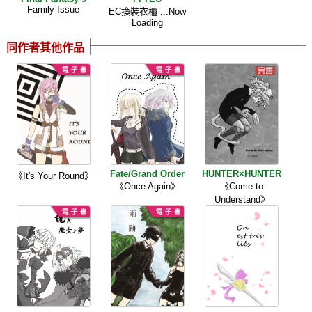
Family Issue
EC換裝衣櫃 ...Now
Loading
同作者其他作品
Fate/Grand Order
HUNTER×HUNTER
《It's Your Round》
《Once Again》
《Come to
Understand》