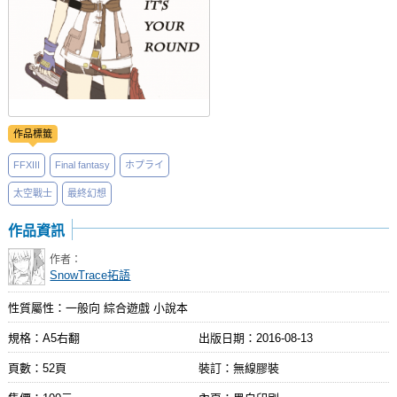
作品標籤
FFXIII
Final fantasy
ホプライ
太空戰士
最終幻想
作品資訊
作者：
SnowTrace拓語
性質屬性：一般向 綜合遊戲 小說本
規格：A5右翻
出版日期：
2016-08-13
頁數：52頁
裝訂：無線膠裝