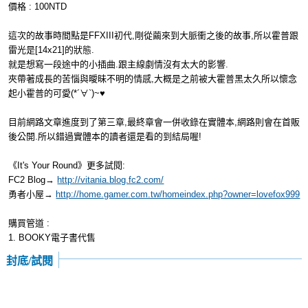
價格 : 100NTD
這次的故事時間點是FFXIII初代,剛從繭來到大脈衝之後的故事,所以霍普跟
雷光是[14x21]的狀態.
就是想寫一段途中的小插曲.跟主線劇情沒有太大的影響.
夾帶著成長的苦惱與曖昧不明的情感,大概是之前被大霍普黑太久所以懷念
起小霍普的可愛(*´∀`)~♥
目前網路文章進度到了第三章,最終章會一併收錄在實體本,網路則會在首販
後公開.所以錯過實體本的讀者還是看的到結局喔!
《It's Your Round》更多試閱:
FC2 Blog→
http://vitania.blog.fc2.com/
勇者小屋→
http://home.gamer.com.tw/homeindex.php?owner=lovefox999
購買管道 :
1. BOOKY電子書代售
封底/試閱