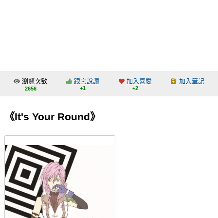
同人社團
工作委託
同人宣傳看板
繪圖藝廊
瀏覽次數
跟它說讚
加入喜愛
加入筆記
交流中心
+1
+2
2656
攤位轉讓區
《It's Your Round》
會員功能選單
會員中心
註冊會員
登入