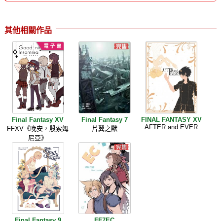
其他相關作品
Final Fantasy XV
Final Fantasy 7
FINAL FANTASY XV
AFTER and EVER
FFXV《晚安，殷索姆
片翼之獸
尼亞》
Final Fantasy 9
FF7EC