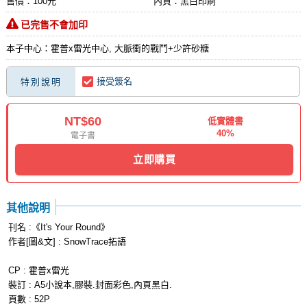
售價：100元
內頁：黑白印刷
已完售不會加印
本子中心：霍普x雷光中心, 大脈衝的戰鬥+少許砂糖
接受簽名
特別說明
NT$60
低實體書
40%
電子書
立即購買
其他說明
刊名 :《It's Your Round》
作者[圖&文] : SnowTrace拓語
CP : 霍普x雷光
裝訂 : A5小說本,膠裝.封面彩色,內頁黑白.
頁數 : 52P