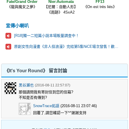
Fate/Grand Order
Nier:Automata
FF13
《龍與魔女之夢》
【尼爾：自動人形】
《On est très liés》
《雨跡》 4SxA2
宣傳小喇叭
[R18]獨一二短篇小說本場販量調查中！
原創女性向漫畫《非人但浪漫》完結第5集NiCE場次發售！歡迎來看看！
《It's Your Round》 留言討論
黑谷瀨也
(2016-08-11 22:57:07)
那個請問我有寄封信到您的信箱?
不知是否有傳到?
SnowTrace拓語
(2016-08-11 23:07:46)
回覆了,請您確認一下^^謝謝支持