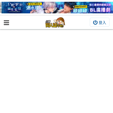
登入
BOOKY書集倉庫
同人作品
同人誌
同人周邊
同人數位作品
活動&消息
同人誌活動
最新消息
同人相關店家
宣傳&交流